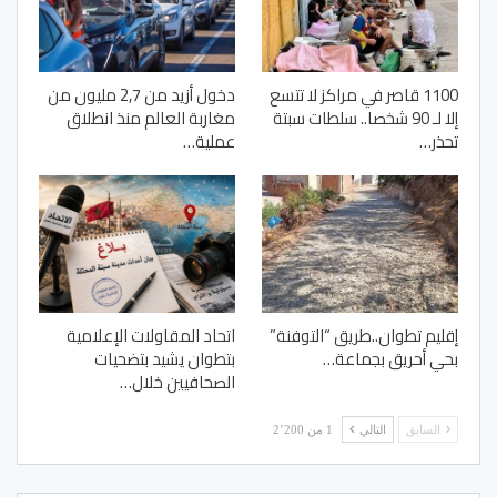
1100 قاصر في مراكز لا تتسع
دخول أزيد من 2,7 مليون من
إلا لـ 90 شخصا.. سلطات سبتة
مغاربة العالم منذ انطلاق
تحذر…
عملية…
إقليم تطوان..طريق “التوفنة”
اتحاد المقاولات الإعلامية
بحي أحريق بجماعة…
بتطوان يشيد بتضحيات
الصحافيين خلال…
السابق
التالي
1 من 2٬200