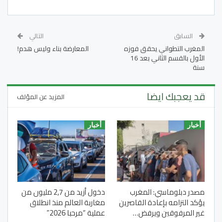
السابق
التالي
المغرب التطواني يحقق فوزه
المعارضة بناء وليس هدم!
الأول بالقسم الثاني بعد 16
سنة
قد يعجبك ايضا
المزيد عن المؤلف
أخبار
أخبار
مصدر دبلوماسي: المغرب
دخول أزيد من 2,7 مليون من
يؤكد التزامه بإعادة القاصرين
مغاربة العالم منذ انطلاق
غير المرفوقين ويرفض…
عملية “مرحبا 2026”