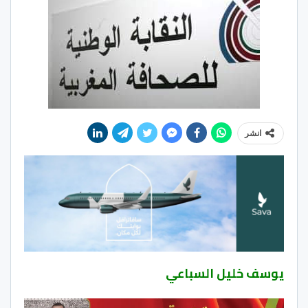
انشر
يوسف خليل السباعي