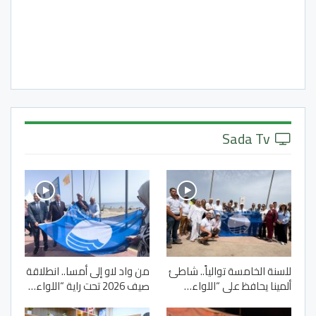
Sada Tv
للسنة الخامسة توالياً.. شاطئ
من واد لاو إلى أمسا.. انطلاقة
ألمينا يحافظ على “اللواء…
صيف 2026 تحت راية “اللواء…