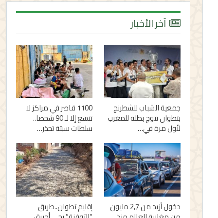
آخر الأخبار
جمعية الشباب للشطرنج
1100 قاصر في مراكز لا
بتطوان تتوج بطلة للمغرب
تتسع إلا لـ 90 شخصا..
لأول مرة في…
سلطات سبتة تحذر…
دخول أزيد من 2,7 مليون
إقليم تطوان..طريق
من مغاربة العالم منذ
“التوفنة” بحي أحريق