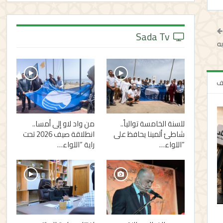
Sada Tv
به
لف
للسنة الخامسة توالياً..
من واد لاو إلى أمسا..
شاطئ ألمينا يحافظ على
انطلاقة صيف 2026 تحت
“اللواء…
راية “اللواء…