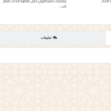
”
بتضحيات الصحافيين خلال تغطية أحداث معبر
باب…
تعليقات