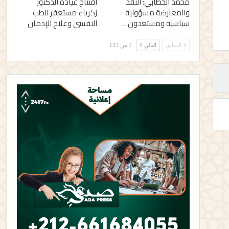
محمد الخطابي: النقد
افتتاح عيادة الدكتور
والمعارضة مسؤولية
زكرياء مستغفر للطب
سياسية ومستعدون…
النفسي وعلاج الإدمان
السابق
التالي
1 من 133