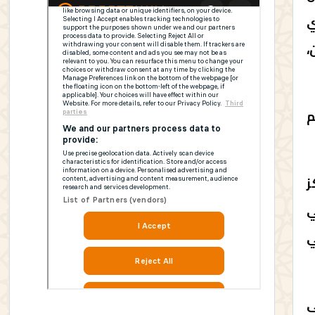
ي
،
م
 في مراكز
ي
ي
ى