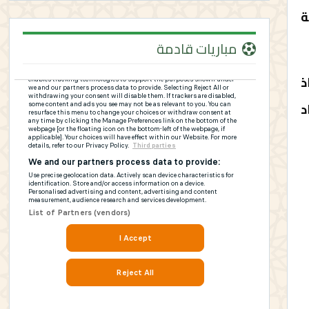
ة
مباريات قادمة
ذ
د