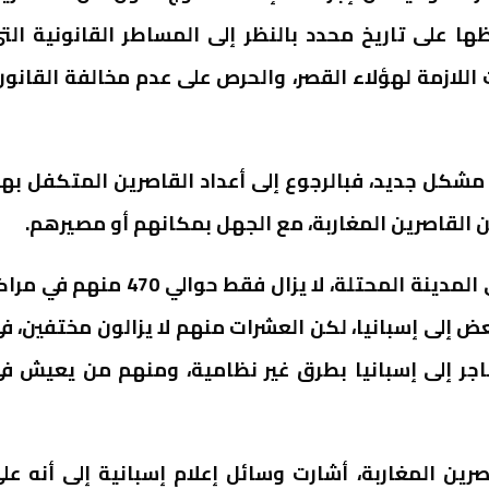
ها على تاريخ محدد بالنظر إلى المساطر القانونية الت
 اللازمة لهؤلاء القصر، والحرص على عدم مخالفة القانون
رز مشكل جديد، فبالرجوع إلى أعداد القاصرين المتكفل به
 القاصرين المغاربة، مع الجهل بمكانهم أو مصيرهم.
فمن أصل 800 قاصر مغربي تم التصريح بوجودهم في المدينة المحتلة، لا يزال فقط حوالي 470 منهم
المغرب، وتم نقل البعض إلى إسبانيا، لكن العشرات منهم لا يزالون مختفين، ف
جر إلى إسبانيا بطرق غير نظامية، ومنهم من يعيش ف
رين المغاربة، أشارت وسائل إعلام إسبانية إلى أنه عل