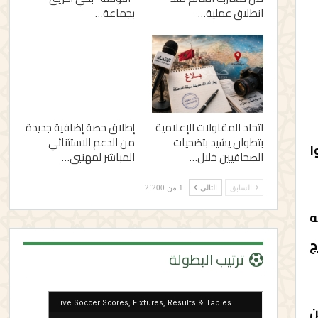
انطلاق عملية…
بجماعة…
اتحاد المقاولات الإعلامية
إطلاق حصة إضافية جديدة
بتطوان يشيد بتضحيات
من الدعم الاستثنائي
خلوا
الصحافيين خلال…
المباشر لمهنيي…
السابق
التالي
1 من 2٬200
ه
ج
ترتيب البطولة
ن