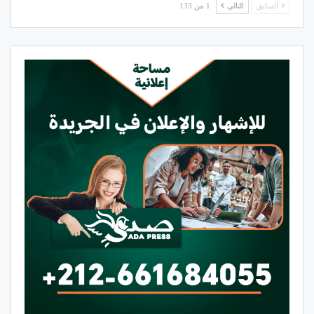
السابق
التالي
1 من 133