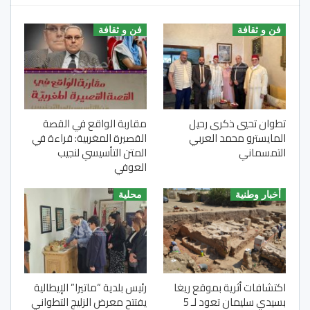
فن و ثقافة
فن و ثقافة
تطوان تحيي ذكرى رحيل
مقاربة الواقع في القصة
المايسترو محمد العربي
القصيرة المغربية: قراءة في
التمسماني
المتن التأسيسي لنجيب
العوفي
أخبار وطنية
محلية
اكتشافات أثرية بموقع ريغا
رئيس بلدية “ماتيرا” الإيطالية
بسيدي سليمان تعود لـ 5
يفتتح معرض الزليج التطواني