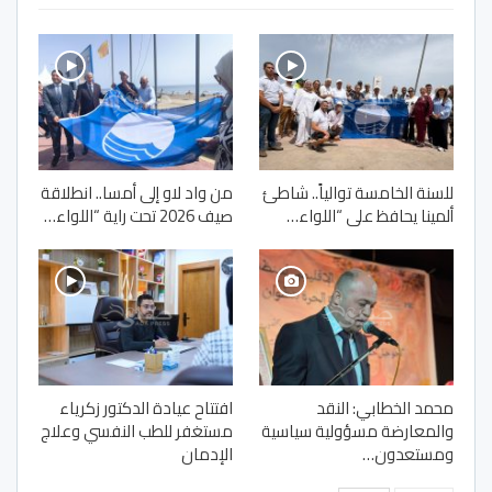
للسنة الخامسة توالياً.. شاطئ
من واد لاو إلى أمسا.. انطلاقة
ألمينا يحافظ على “اللواء…
صيف 2026 تحت راية “اللواء…
محمد الخطابي: النقد
افتتاح عيادة الدكتور زكرياء
والمعارضة مسؤولية سياسية
مستغفر للطب النفسي وعلاج
ومستعدون…
الإدمان