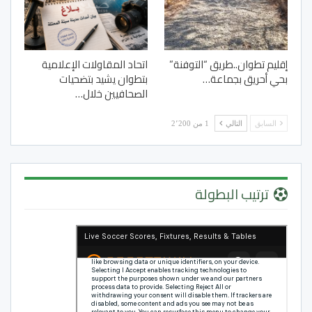
إقليم تطوان..طريق “التوفنة”
اتحاد المقاولات الإعلامية
بحي أحريق بجماعة…
بتطوان يشيد بتضحيات
الصحافيين خلال…
السابق
التالي
1 من 2٬200
ترتيب البطولة