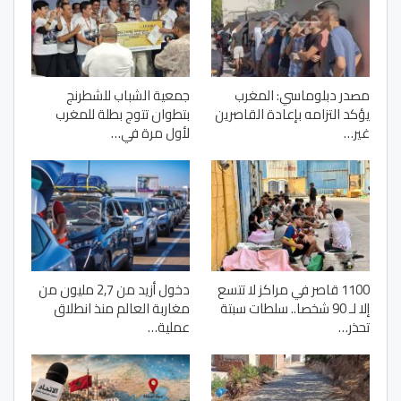
مصدر دبلوماسي: المغرب
جمعية الشباب للشطرنج
يؤكد التزامه بإعادة القاصرين
بتطوان تتوج بطلة للمغرب
غير…
لأول مرة في…
1100 قاصر في مراكز لا تتسع
دخول أزيد من 2,7 مليون من
إلا لـ 90 شخصا.. سلطات سبتة
مغاربة العالم منذ انطلاق
تحذر…
عملية…