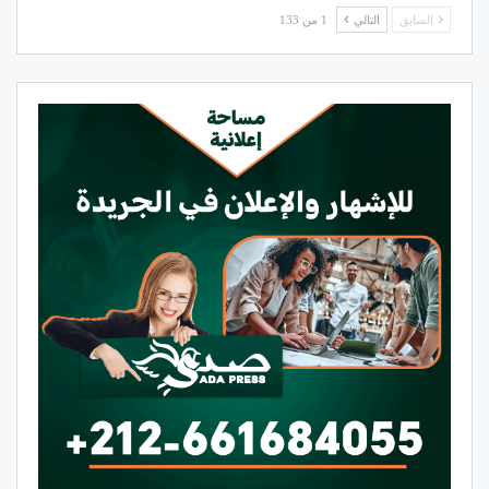
السابق
التالي
1 من 133