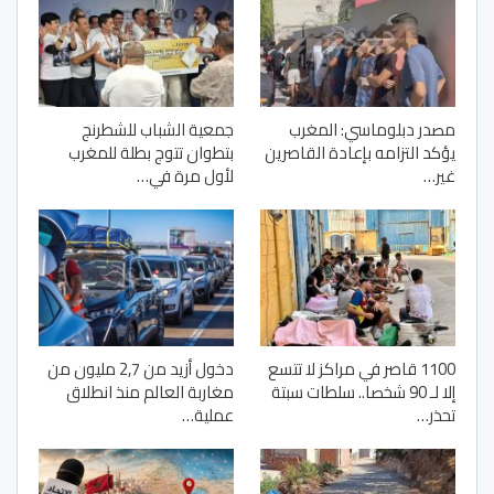
مصدر دبلوماسي: المغرب
جمعية الشباب للشطرنج
يؤكد التزامه بإعادة القاصرين
بتطوان تتوج بطلة للمغرب
غير…
لأول مرة في…
1100 قاصر في مراكز لا تتسع
دخول أزيد من 2,7 مليون من
إلا لـ 90 شخصا.. سلطات سبتة
مغاربة العالم منذ انطلاق
تحذر…
عملية…