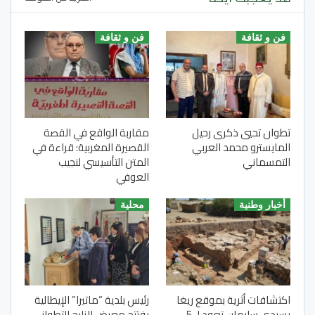
فن و ثقافة
فن و ثقافة
تطوان تحيي ذكرى رحيل
مقاربة الواقع في القصة
المايسترو محمد العربي
القصيرة المغربية: قراءة في
التمسماني
المتن التأسيسي لنجيب
العوفي
أخبار وطنية
محلية
اكتشافات أثرية بموقع ريغا
رئيس بلدية “ماتيرا” الإيطالية
بسيدي سليمان تعود لـ 5
يفتتح معرض الزليج التطواني