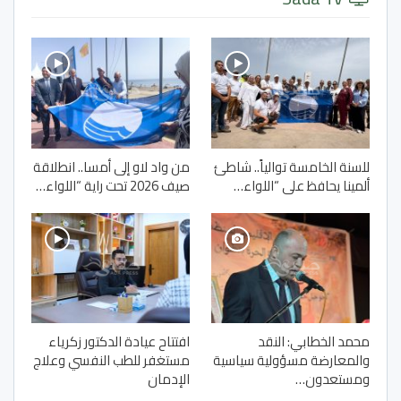
للسنة الخامسة توالياً.. شاطئ
من واد لاو إلى أمسا.. انطلاقة
ألمينا يحافظ على “اللواء…
صيف 2026 تحت راية “اللواء…
محمد الخطابي: النقد
افتتاح عيادة الدكتور زكرياء
والمعارضة مسؤولية سياسية
مستغفر للطب النفسي وعلاج
ومستعدون…
الإدمان