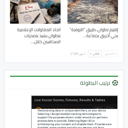
إقليم تطوان..طريق “التوفنة”
اتحاد المقاولات الإعلامية
بحي أحريق بجماعة…
بتطوان يشيد بتضحيات
الصحافيين خلال…
السابق
التالي
1 من 2٬200
ترتيب البطولة