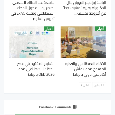
الباحث إبراهيم البورش ينال
جامعة عبد المالك السعدي
الدكتوراه بميزة “مشرف جدا”
تحتضن ورشة حول الذكاء
عن أطروحة تكشف…
الاصطناعي وتقنية ExAO في
تدريس العلوم
أخبار
أخبار
الذكاء الاصطناعي والتعليم
التعليم المفتوح في عصر
المفتوح محور نقاش
الذكاء الاصطناعي محور
أكاديمي دولي بالرباط
OED’2026 بالرباط
السابق
التالي
Facebook Comments