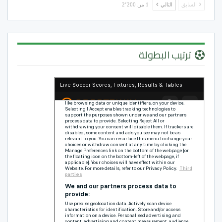
السابق
التالي
1 من 2٬200
ترتيب البطولة