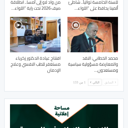
للسنة الخامسة توالياً.. شاطئ
من واد لاو إلى أمسا.. انطلاقة
ألمينا يحافظ على “اللواء…
صيف 2026 تحت راية “اللواء…
محمد الخطابي: النقد
افتتاح عيادة الدكتور زكرياء
والمعارضة مسؤولية سياسية
مستغفر للطب النفسي وعلاج
ومستعدون…
الإدمان
السابق
التالي
1 من 133