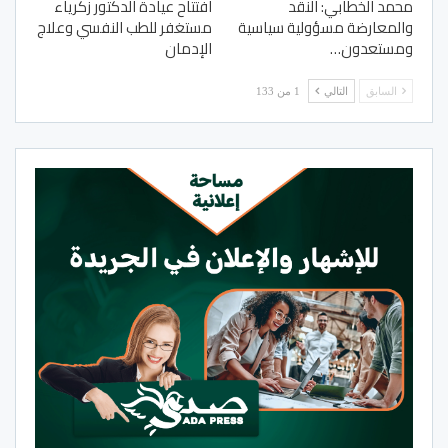
محمد الخطابي: النقد
افتتاح عيادة الدكتور زكرياء
والمعارضة مسؤولية سياسية
مستغفر للطب النفسي وعلاج
ومستعدون…
الإدمان
السابق
التالي
1 من 133