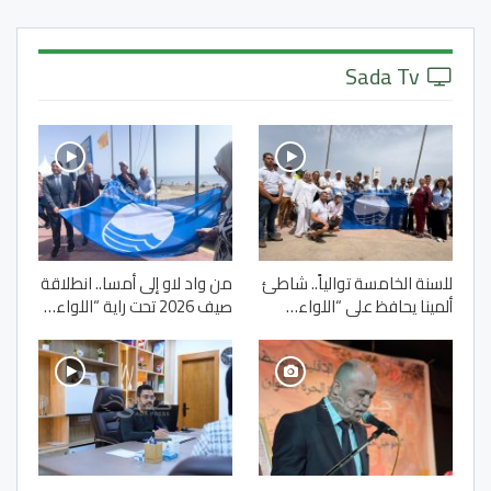
Sada Tv
للسنة الخامسة توالياً.. شاطئ
من واد لاو إلى أمسا.. انطلاقة
ألمينا يحافظ على “اللواء…
صيف 2026 تحت راية “اللواء…