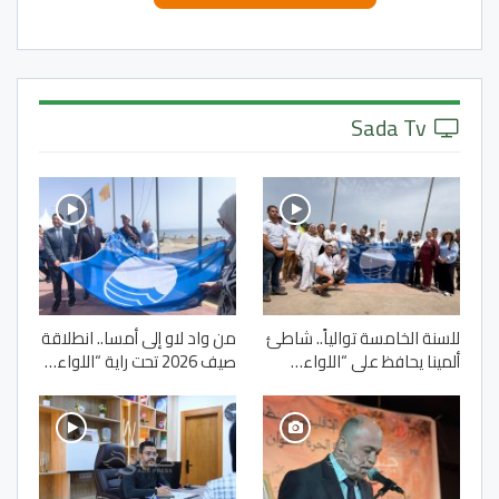
Sada Tv
للسنة الخامسة توالياً.. شاطئ
من واد لاو إلى أمسا.. انطلاقة
ألمينا يحافظ على “اللواء…
صيف 2026 تحت راية “اللواء…