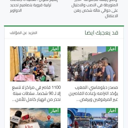
المتورطة في النصب والاحتيال
ترابية قروية بتصاميم تحديد
على حوالي مائة شخص رهن
الدواوير
الاعتقال
قد يعجبك ايضا
المزيد عن المؤلف
أخبار
أخبار
مصدر دبلوماسي: المغرب
1100 قاصر في مراكز لا تتسع
يؤكد التزامه بإعادة القاصرين
إلا لـ 90 شخصا.. سلطات سبتة
غير المرفوقين ويرفض…
تحذر من انهيار كامل للأمن…
أخبار
أخبار