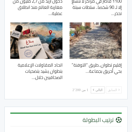
1100 قاصر في مراكز لا تتسع
دخول أزيد من 2,7 مليون من
إلا لـ 90 شخصا.. سلطات سبتة
مغاربة العالم منذ انطلاق
تحذر…
عملية…
إقليم تطوان..طريق “التوفنة”
اتحاد المقاولات الإعلامية
بحي أحريق بجماعة…
بتطوان يشيد بتضحيات
الصحافيين خلال…
السابق
التالي
1 من 2٬200
ترتيب البطولة