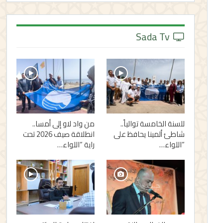
Sada Tv
للسنة الخامسة توالياً..
من واد لاو إلى أمسا..
شاطئ ألمينا يحافظ على
انطلاقة صيف 2026 تحت
“اللواء…
راية “اللواء…