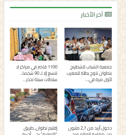
آخر الأخبار
جمعية الشباب للشطرنج
1100 قاصر في مراكز لا
بتطوان تتوج بطلة للمغرب
تتسع إلا لـ 90 شخصا..
لأول مرة في…
سلطات سبتة تحذر…
دخول أزيد من 2,7 مليون
إقليم تطوان..طريق
من مغاربة العالم منذ
“التوفنة” بحي أحريق