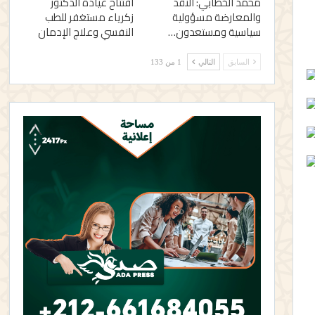
محمد الخطابي: النقد
افتتاح عيادة الدكتور
والمعارضة مسؤولية
زكرياء مستغفر للطب
سياسية ومستعدون…
النفسي وعلاج الإدمان
السابق
التالي
1 من 133