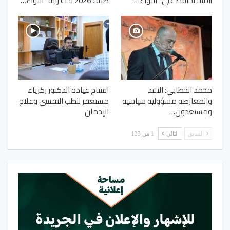
ألمينا يحافظ على “اللواء…
صيف 2026 تحت راية “اللواء…
محمد الخطابي: النقد
افتتاح عيادة الدكتور زكرياء
والمعارضة مسؤولية سياسية
مستغفر للطب النفسي وعلاج
ومستعدون…
الإدمان
السابق
التالي
1 من 133