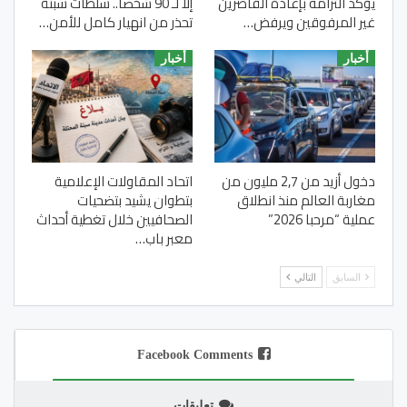
يؤكد التزامه بإعادة القاصرين
إلا لـ 90 شخصا.. سلطات سبتة
غير المرفوقين ويرفض…
تحذر من انهيار كامل للأمن…
أخبار
أخبار
دخول أزيد من 2,7 مليون من
اتحاد المقاولات الإعلامية
مغاربة العالم منذ انطلاق
بتطوان يشيد بتضحيات
عملية “مرحبا 2026”
الصحافيين خلال تغطية أحداث
معبر باب…
السابق
التالي
Facebook Comments
تعليقات