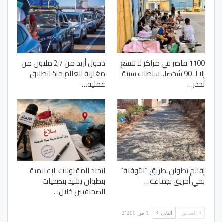
1100 قاصر في مراكز لا تتسع
دخول أزيد من 2,7 مليون من
إلا لـ 90 شخصا.. سلطات سبتة
مغاربة العالم منذ انطلاق
تحذر…
عملية…
إقليم تطوان..طريق “التوفنة”
اتحاد المقاولات الإعلامية
بحي أحريق بجماعة…
بتطوان يشيد بتضحيات
الصحافيين خلال…
السابق
التالي
1 من 2٬200