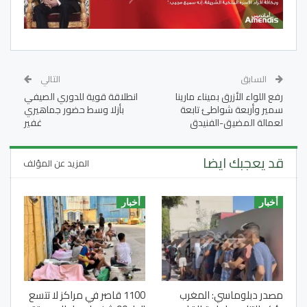
السابق
التالي
رفع اللواء الأزرق بميناء مارينا
انطلاقة قوية للدوري الصيفي
سمير وأربعة شواطئ تابعة
بأزلا وسط حضور جماهيري
لعمالة المضيق-الفنيدق
غفير
قد يعجبك ايضا
المزيد عن المؤلف
أخبار
أخبار
مصدر دبلوماسي: المغرب
1100 قاصر في مراكز لا تتسع