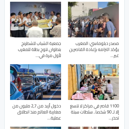
مصدر دبلوماسي: المغرب
جمعية الشباب للشطرنج
يؤكد التزامه بإعادة القاصرين
بتطوان تتوج بطلة للمغرب
غير…
لأول مرة في…
1100 قاصر في مراكز لا تتسع
دخول أزيد من 2,7 مليون من
إلا لـ 90 شخصا.. سلطات سبتة
مغاربة العالم منذ انطلاق
تحذر…
عملية…