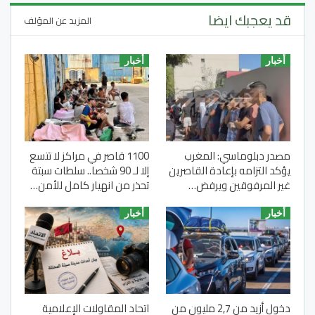
قد يعجبك ايضا
المزيد عن المؤلف
أخبار
أخبار
مصدر دبلوماسي: المغرب
1100 قاصر في مراكز لا تتسع
يؤكد التزامه بإعادة القاصرين
إلا لـ 90 شخصا.. سلطات سبتة
غير المرفوقين ويرفض…
تحذر من انهيار كامل للأمن…
أخبار
أخبار
دخول أزيد من 2,7 مليون من
اتحاد المقاولات الإعلامية