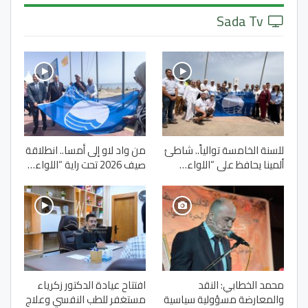
Sada Tv
للسنة الخامسة توالياً.. شاطئ
من واد لاو إلى أمسا.. انطلاقة
ألمينا يحافظ على “اللواء…
صيف 2026 تحت راية “اللواء…
محمد الخطابي: النقد
افتتاح عيادة الدكتور زكرياء
والمعارضة مسؤولية سياسية
مستغفر للطب النفسي وعلاج