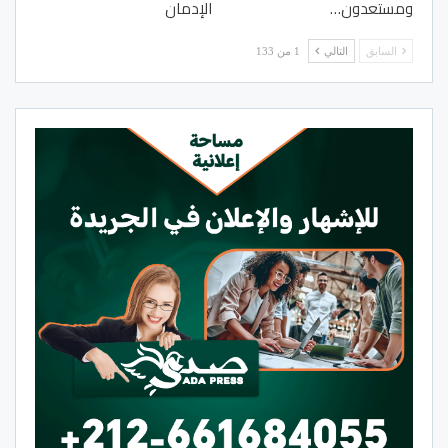
ومستعدون…
الإدمان
السابق
التالي
1 من 133