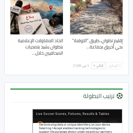
إقليم تطوان..طريق “التوفنة”
اتحاد المقاولات الإعلامية
بحي أحريق بجماعة…
بتطوان يشيد بتضحيات
الصحافيين خلال…
السابق
التالي
1 من 2٬200
ترتيب البطولة