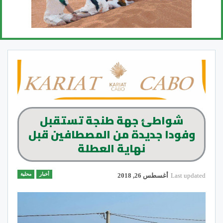
شواطئ جهة طنجة تستقبل
وفودا جديدة من المصطافين قبل
نهاية العطلة
أخبار
محلية
Last updated
أغسطس 26, 2018