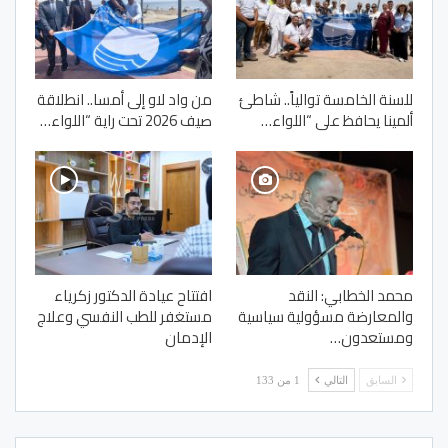
للسنة الخامسة توالياً.. شاطئ
من واد لاو إلى أمسا.. انطلاقة
ألمينا يحافظ على “اللواء…
صيف 2026 تحت راية “اللواء…
محمد الخطابي: النقد
افتتاح عيادة الدكتور زكرياء
والمعارضة مسؤولية سياسية
مستغفر للطب النفسي وعلاج
ومستعدون…
الإدمان
السابق
التالي
1 من 133