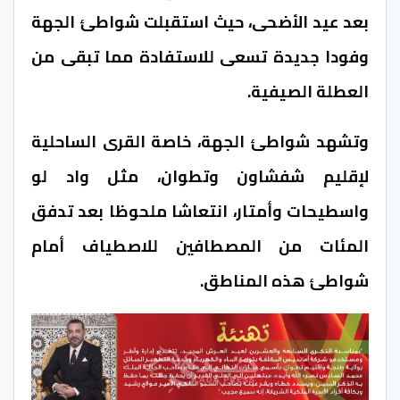
بعد عيد الأضحى، حيث استقبلت شواطئ الجهة
وفودا جديدة تسعى للاستفادة مما تبقى من
العطلة الصيفية.
وتشهد شواطئ الجهة، خاصة القرى الساحلية
لإقليم شفشاون وتطوان، مثل واد لو
واسطيحات وأمتار، انتعاشا ملحوظا بعد تدفق
المئات من المصطافين للاصطياف أمام
شواطئ هذه المناطق.