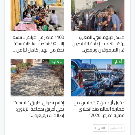
مصدر دبلوماسي: المغرب
1100 قاصر في مراكز لا تتسع
يؤكد التزامه بإعادة القاصرين
إلا لـ 90 شخصا.. سلطات سبتة
غير المرفوقين ويرفض…
تحذر من انهيار كامل للأمن…
أخبار
محلية
دخول أزيد من 2,7 مليون من
إقليم تطوان..طريق “التوفنة”
مغاربة العالم منذ انطلاق
بحي أحريق بجماعة الزيتون:
عملية “مرحبا 2026”
إصلاحات ترقيعية…
السابق
التالي