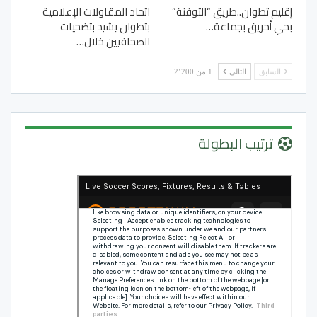
إقليم تطوان..طريق “التوفنة”
اتحاد المقاولات الإعلامية
بحي أحريق بجماعة…
بتطوان يشيد بتضحيات
الصحافيين خلال…
السابق
التالي
1 من 2٬200
ترتيب البطولة