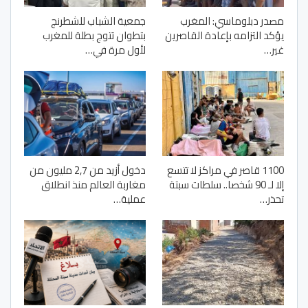
مصدر دبلوماسي: المغرب
جمعية الشباب للشطرنج
يؤكد التزامه بإعادة القاصرين
بتطوان تتوج بطلة للمغرب
غير…
لأول مرة في…
1100 قاصر في مراكز لا تتسع
دخول أزيد من 2,7 مليون من
إلا لـ 90 شخصا.. سلطات سبتة
مغاربة العالم منذ انطلاق
تحذر…
عملية…