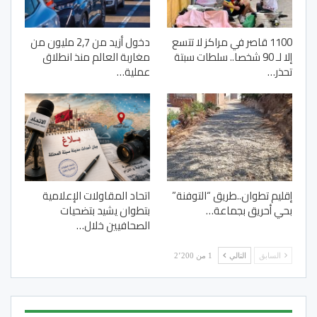
1100 قاصر في مراكز لا تتسع
دخول أزيد من 2,7 مليون من
إلا لـ 90 شخصا.. سلطات سبتة
مغاربة العالم منذ انطلاق
تحذر…
عملية…
إقليم تطوان..طريق “التوفنة”
اتحاد المقاولات الإعلامية
بحي أحريق بجماعة…
بتطوان يشيد بتضحيات
الصحافيين خلال…
السابق
التالي
1 من 2٬200