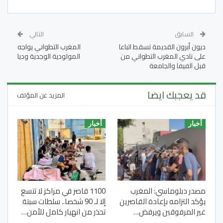
السابق
التالي
ديون أبرون القديمة تسقط اتباعا
المغرب التطواني يواجه
على نادي المغرب التطواني من
المولودية الوجدية وديا
قبل الفيفا والجامعة
قد يعجبك ايضا
المزيد عن المؤلف
أخبار
أخبار
مصدر دبلوماسي: المغرب
1100 قاصر في مراكز لا تتسع
يؤكد التزامه بإعادة القاصرين
إلا لـ 90 شخصا.. سلطات سبتة
غير المرفوقين ويرفض…
تحذر من انهيار كامل للأمن…