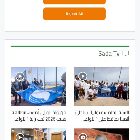
Sada Tv
للسنة الخامسة توالياً.. شاطئ
من واد لاو إلى أمسا.. انطلاقة
ألمينا يحافظ على “اللواء…
صيف 2026 تحت راية “اللواء…