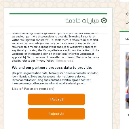
مباريات قادمة
ل
لف