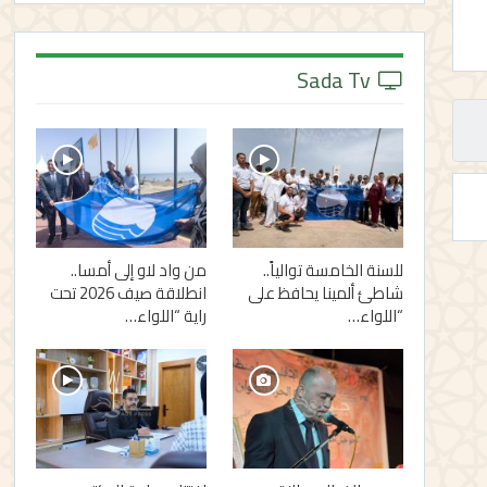
Sada Tv
للسنة الخامسة توالياً..
من واد لاو إلى أمسا..
شاطئ ألمينا يحافظ على
انطلاقة صيف 2026 تحت
“اللواء…
راية “اللواء…