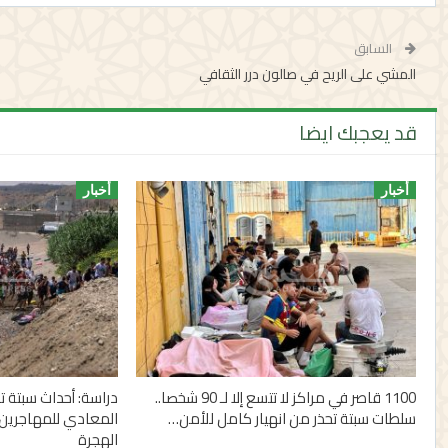
السابق
المشي على الريح في صالون درر الثقافي
قد يعجبك ايضا
أخبار
أخبار
1100 قاصر في مراكز لا تتسع إلا لـ 90 شخصا..
دراسة: أحداث سبتة
سلطات سبتة تحذر من انهيار كامل للأمن…
المعادي للمهاجرين 
الهجرة