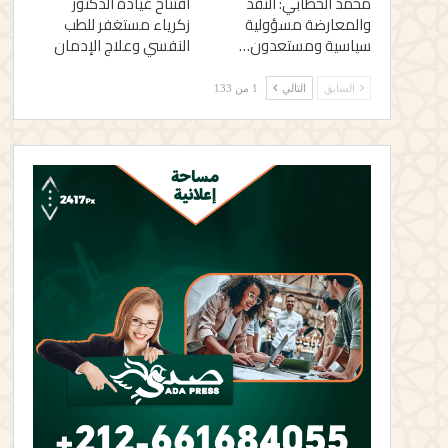
محمد الخطابي: النقد
افتتاح عيادة الدكتور
والمعارضة مسؤولية
زكرياء مستغفر للطب
سياسية ومستعدون…
النفسي وعلاج الإدمان
السابق
التالي
1 من 133