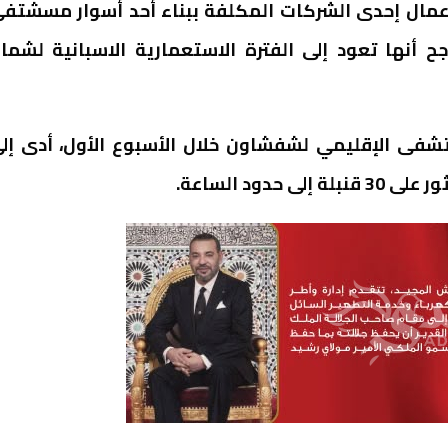
 عمال إحدى الشركات المكلفة ببناء أحد أسوار مسشتف
دينة شفشاون إلى 30 قنبلة، يُرجح أنها تعود إلى الفترة الاستعمارية الاسبانية لشم
شفى الإقليمي لشفشاون خلال الأسبوع الأول، أدى إل