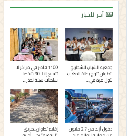
آخر الأخبار
جمعية الشباب للشطرنج
1100 قاصر في مراكز لا
بتطوان تتوج بطلة للمغرب
تتسع إلا لـ 90 شخصا..
لأول مرة في…
سلطات سبتة تحذر…
دخول أزيد من 2,7 مليون
إقليم تطوان..طريق
من مغاربة العالم منذ
“التوفنة” بحي أحريق