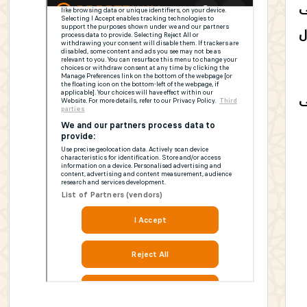
ى
ال
ى