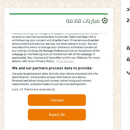
د
مباريات قادمة
ون، وهو الآن بصدد تسديد 180 مليون لنادي لافال الفرنسي قبل 20
ة
ليون لحمزة
ي