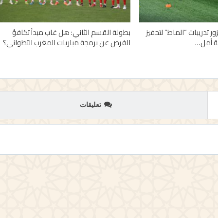
ر تدريبات “الماط” لتحفيز
بطولة القسم الثاني: هل غاب مبدأ تكافؤ
ة أمل…
الفرص عن برمجة مباريات المغرب التطواني؟
تعليقات