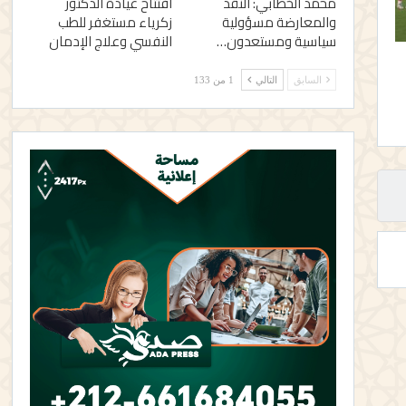
محمد الخطابي: النقد
افتتاح عيادة الدكتور
والمعارضة مسؤولية
زكرياء مستغفر للطب
سياسية ومستعدون…
النفسي وعلاج الإدمان
السابق
التالي
1 من 133