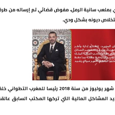
ي بملعب سانية الرمل، مفوض قضائي تم إرساله من طر
 استخلاص ديونه بشكل ودي.
وتجدر الإشارة، أن محمد رضوان الغازي الذي انتخب شهر يوليوز من سنة 2018 رئيسا للمغرب التطواني 
د المشاكل المالية التي تركها المكتب السابق عالقة