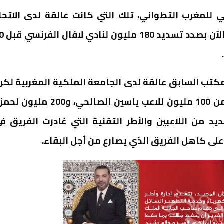
ي للمغرب التطواني، تلك التي كانت عالقة لدى الاتحا
الدولي “فيفا”، بحيث سدد أكثر من 400 ملي
كتب السابق عالقة لدى الجامعة الملكية المغربية لكر
القدم، في انتظار تسديد ديون أخرى، من بينها أزيد من 100 مليون للاعب ياسين الصالحي، و200 م
 العديد من اللاعبين والأطر التقنية التي غادرت الفريق ف
على كاهل الفريق الذي يصارع من أجل البقاء.