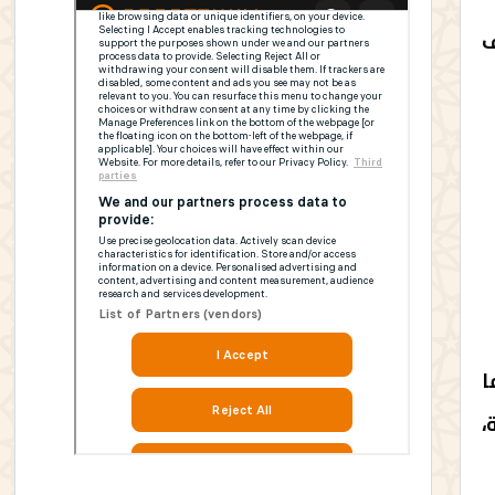
ف
خلفا
،