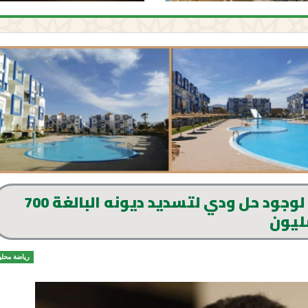
أبرون يمنح المغرب التطواني 10 أيام لوجود حل ودي لتسديد ديونه البالغة 700
ليون
رياضة محلي