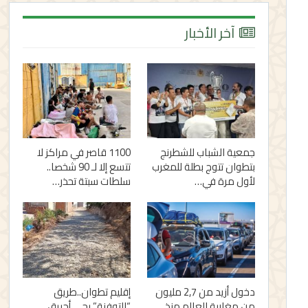
آخر الأخبار
جمعية الشباب للشطرنج
1100 قاصر في مراكز لا
بتطوان تتوج بطلة للمغرب
تتسع إلا لـ 90 شخصا..
لأول مرة في…
سلطات سبتة تحذر…
دخول أزيد من 2,7 مليون
إقليم تطوان..طريق
من مغاربة العالم منذ
“التوفنة” بحي أحريق