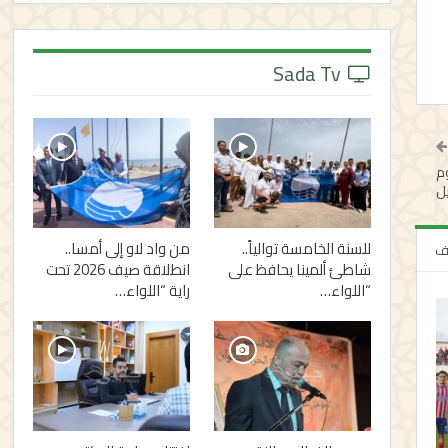
Sada Tv
وم
يل
للسنة الخامسة توالياً..
من واد لاو إلى أمسا..
لف
شاطئ ألمينا يحافظ على
انطلاقة صيف 2026 تحت
“اللواء…
راية “اللواء…