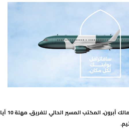
منح الرئيس السابق لنادي المغرب التطواني عبد المالك أبرون، المكتب ال