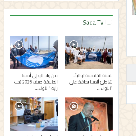
Sada Tv
للسنة الخامسة توالياً..
من واد لاو إلى أمسا..
شاطئ ألمينا يحافظ على
انطلاقة صيف 2026 تحت
“اللواء…
راية “اللواء…