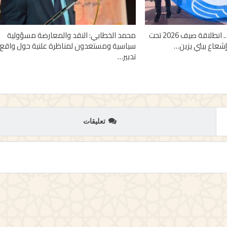
من واد لاو إلى أمسا.. انطلاقة صيف 2026 تحت
محمد الخطابي: النقد والمعارضة مسؤولية
وإشعاع بيئي يزين…
سياسية ومستعدون لمناظرة علنية حول واقع
تدبير…
تعليقات