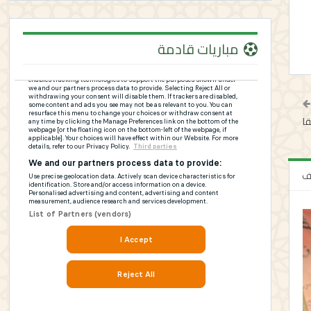
مباريات قادمة
قا
لف