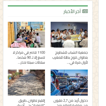
آخر الأخبار
جمعية الشباب للشطرنج
1100 قاصر في مراكز لا
بتطوان تتوج بطلة للمغرب
تتسع إلا لـ 90 شخصا..
لأول مرة في…
سلطات سبتة تحذر…
دخول أزيد من 2,7 مليون
إقليم تطوان..طريق
من مغاربة العالم منذ
“التوفنة” بحي أحريق