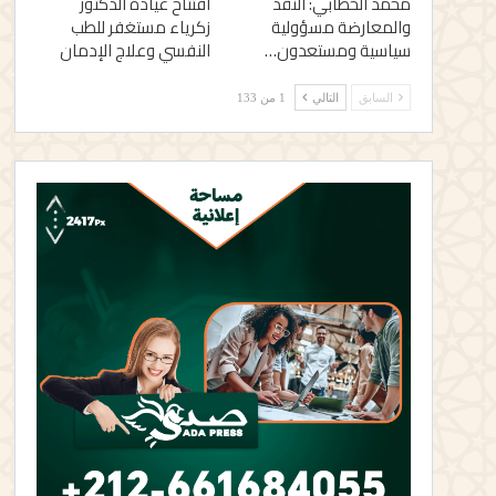
محمد الخطابي: النقد
افتتاح عيادة الدكتور
والمعارضة مسؤولية
زكرياء مستغفر للطب
سياسية ومستعدون…
النفسي وعلاج الإدمان
السابق
التالي
1 من 133