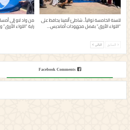
للسنة الخامسة توالياً.. شاطئ ألمينا يحافظ على
“اللواء الأزرق” بفضل مجهودات أمانديس…
راية “اللواء الأزرق” 
السابق
التالي
Facebook Comments