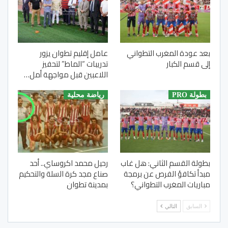
بعد عودة المغرب التطواني
عامل إقليم تطوان يزور
إلى قسم الكبار
تدريبات “الماط” لتحفيز
اللاعبين قبل مواجهة أمل…
بطولة PRO
رياضة محلية
بطولة القسم الثاني: هل غاب
رحيل محمد اكروساي.. أحد
مبدأ تكافؤ الفرص عن برمجة
صناع مجد كرة السلة والتحكيم
مباريات المغرب التطواني؟
بمدينة تطوان
السابق
التالي