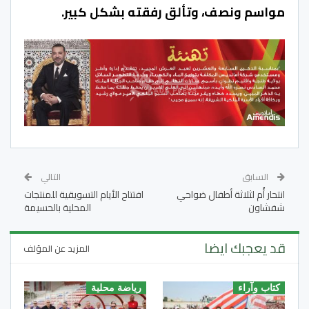
مواسم ونصف، وتألق رفقته بشكل كبير
.
السابق
التالي
انتحار أُم لثلاثة أطفال ضواحي
افتتاح الأيام التسويقية للمنتجات
شفشاون
المحلية بالحسيمة
قد يعجبك ايضا
المزيد عن المؤلف
كتاب وآراء
رياضة محلية