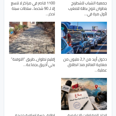
جمعية الشباب للشطرنج
1100 قاصر في مراكز لا تتسع
بتطوان تتوج بطلة للمغرب
إلا لـ 90 شخصا.. سلطات سبتة
لأول مرة في…
تحذر…
دخول أزيد من 2,7 مليون من
إقليم تطوان..طريق “التوفنة”
مغاربة العالم منذ انطلاق
بحي أحريق بجماعة…
عملية…
اتحاد المقاولات الإعلامية
إطلاق حصة إضافية جديدة