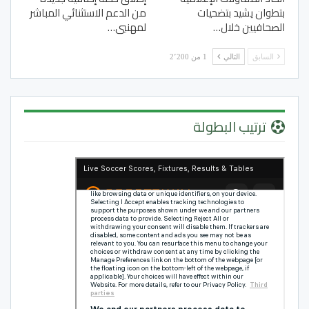
بتطوان يشيد بتضحيات
من الدعم الاستثنائي المباشر
الصحافيين خلال…
لمهنيي…
السابق
التالي
1 من 2٬200
ترتيب البطولة