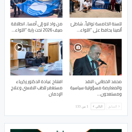
للسنة الخامسة توالياً.. شاطئ
من واد لاو إلى أمسا.. انطلاقة
ألمينا يحافظ على “اللواء…
صيف 2026 تحت راية “اللواء…
محمد الخطابي: النقد
افتتاح عيادة الدكتور زكرياء
والمعارضة مسؤولية سياسية
مستغفر للطب النفسي وعلاج
ومستعدون…
الإدمان
السابق
التالي
1 من 133