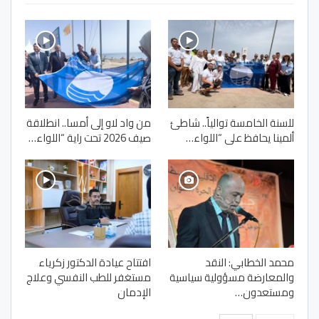
للسنة الخامسة توالياً.. شاطئ
من واد لاو إلى أمسا.. انطلاقة
ألمينا يحافظ على “اللواء…
صيف 2026 تحت راية “اللواء…
محمد الخطابي: النقد
افتتاح عيادة الدكتور زكرياء
والمعارضة مسؤولية سياسية
مستغفر للطب النفسي وعلاج
ومستعدون…
الإدمان