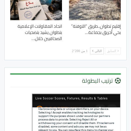
إقليم تطوان..طريق “التوفنة”
اتحاد المقاولات الإعلامية
بحي أحريق بجماعة…
بتطوان يشيد بتضحيات
الصحافيين خلال…
السابق
التالي
1 من 2٬200
ترتيب البطولة