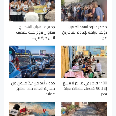
مصدر دبلوماسي: المغرب
جمعية الشباب للشطرنج
يؤكد التزامه بإعادة القاصرين
بتطوان تتوج بطلة للمغرب
غير…
لأول مرة في…
1100 قاصر في مراكز لا تتسع
دخول أزيد من 2,7 مليون من
إلا لـ 90 شخصا.. سلطات سبتة
مغاربة العالم منذ انطلاق
تحذر…
عملية…