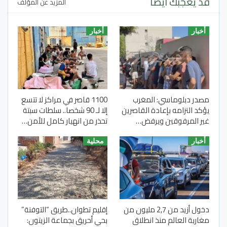
قد يعجبك ايضا
المزيد عن المؤلف
أخبار
أخبار
مصدر دبلوماسي: المغرب
1100 قاصر في مراكز لا تتسع
يؤكد التزامه بإعادة القاصرين
إلا لـ 90 شخصا.. سلطات سبتة
غير المرفوقين ويرفض…
تحذر من انهيار كامل للأمن…
أخبار
محلية
دخول أزيد من 2,7 مليون من
إقليم تطوان..طريق “التوفنة”
مغاربة العالم منذ انطلاق
بحي أحريق بجماعة الزيتون: