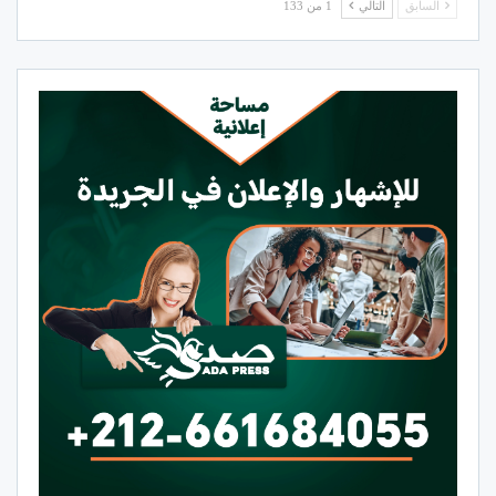
السابق
التالي
1 من 133