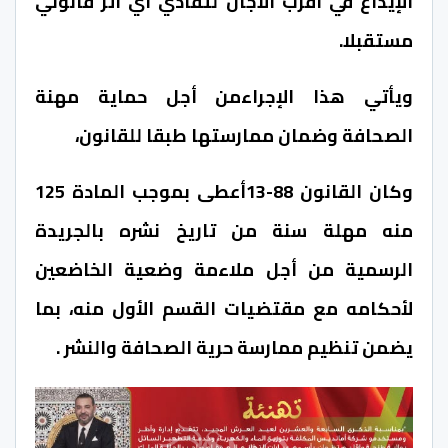
الإيداع في أقرب الأجال لتفادي أي أثر قانوني
مستقبلا.
ويأتي هذا الإجراءمن أجل حماية مهنة
الصحافة وضمان ممارستها طبقا للقانون،
وكان القانون 88-13أعطى بموجب المادة 125
منه مهلة سنة من تاريخ نشره بالجريدة
الرسمية من أجل ملاءمة وضعية الخاضعين
لأحكامه مع مقتضيات القسم الأول منه، بما
يضمن تنظيم ممارسة حرية الصحافة والنشر .