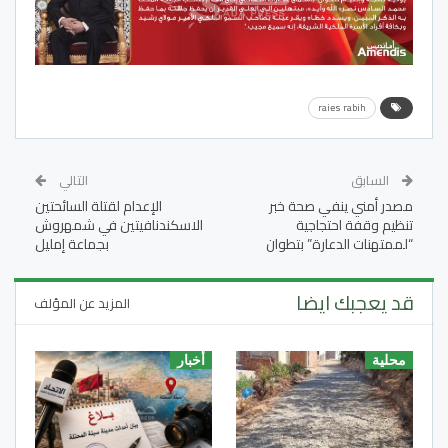
raies rabih
السابق
التالي
مصدر أمني ينفي صحة خبر
الإعدام لقتلة السائحتين
تنظيم وقفة احتجاجية
الاسكندنافيتين في شمهروش
“لممتهنات الدعارة” بتطوان
بجماعة إمليل
قد يعجبك ايضا
المزيد عن المؤلف
محلية
أخبار