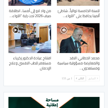
للسنة الخامسة توالياً.. شاطئ
من واد لاو إلى أمسا.. انطلاقة
ألمينا يحافظ على “اللواء…
صيف 2026 تحت راية “اللواء…
محمد الخطابي: النقد
افتتاح عيادة الدكتور زكرياء
والمعارضة مسؤولية سياسية
مستغفر للطب النفسي وعلاج
ومستعدون…
الإدمان
السابق
التالي
1 من 133