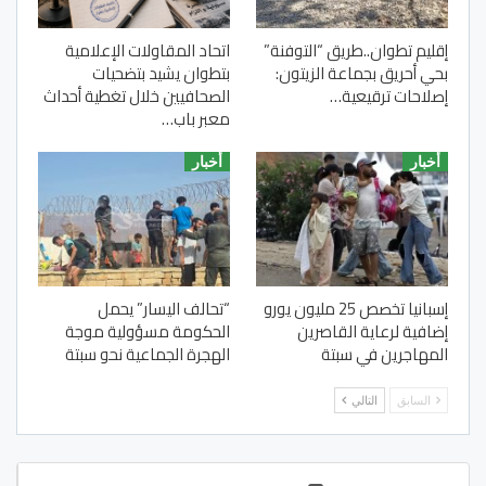
إقليم تطوان..طريق “التوفنة”
اتحاد المقاولات الإعلامية
بحي أحريق بجماعة الزيتون:
بتطوان يشيد بتضحيات
إصلاحات ترقيعية…
الصحافيين خلال تغطية أحداث
معبر باب…
أخبار
أخبار
إسبانيا تخصص 25 مليون يورو
“تحالف اليسار” يحمل
إضافية لرعاية القاصرين
الحكومة مسؤولية موجة
المهاجرين في سبتة
الهجرة الجماعية نحو سبتة
السابق
التالي