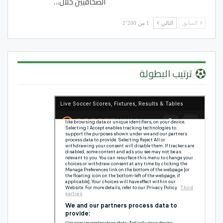
الصحافيين خلال…
السابق
التالي
1 من 2٬200
ترتيب البطولة