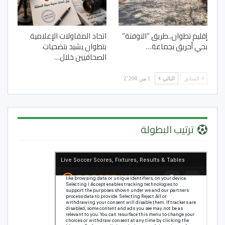
إقليم تطوان..طريق “التوفنة”
اتحاد المقاولات الإعلامية
بحي أحريق بجماعة…
بتطوان يشيد بتضحيات
الصحافيين خلال…
السابق
التالي
1 من 2٬200
ترتيب البطولة