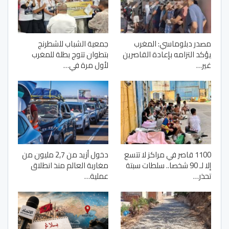
مصدر دبلوماسي: المغرب
جمعية الشباب للشطرنج
يؤكد التزامه بإعادة القاصرين
بتطوان تتوج بطلة للمغرب
غير…
لأول مرة في…
1100 قاصر في مراكز لا تتسع
دخول أزيد من 2,7 مليون من
إلا لـ 90 شخصا.. سلطات سبتة
مغاربة العالم منذ انطلاق
تحذر…
عملية…