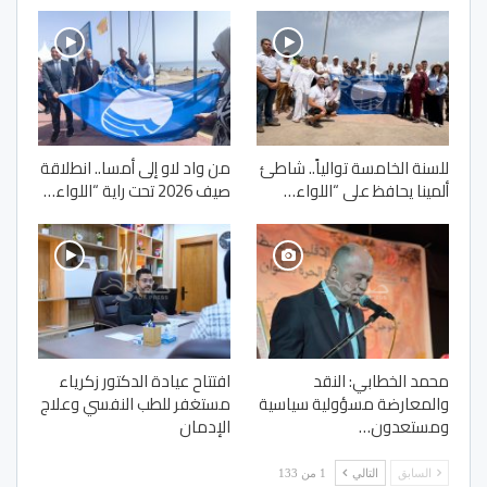
للسنة الخامسة توالياً.. شاطئ
من واد لاو إلى أمسا.. انطلاقة
ألمينا يحافظ على “اللواء…
صيف 2026 تحت راية “اللواء…
محمد الخطابي: النقد
افتتاح عيادة الدكتور زكرياء
والمعارضة مسؤولية سياسية
مستغفر للطب النفسي وعلاج
ومستعدون…
الإدمان
السابق
التالي
1 من 133