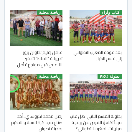
كتاب وآراء
رياضة محلية
بعد عودة المغرب التطواني
عامل إقليم تطوان يزور
إلى قسم الكبار
تدريبات “الماط” لتحفيز
اللاعبين قبل مواجهة أمل…
بطولة PRO
رياضة محلية
بطولة القسم الثاني: هل غاب
رحيل محمد اكروساي.. أحد
مبدأ تكافؤ الفرص عن برمجة
صناع مجد كرة السلة والتحكيم
مباريات المغرب التطواني؟
بمدينة تطوان