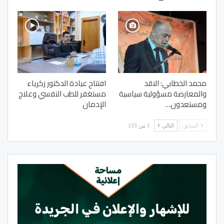
محمد الخطابي: النقد
افتتاح عيادة الدكتور زكرياء
والمعارضة مسؤولية سياسية
مستغفر للطب النفسي وعلاج
ومستعدون…
الإدمان
السابق
التالي
1 من 133