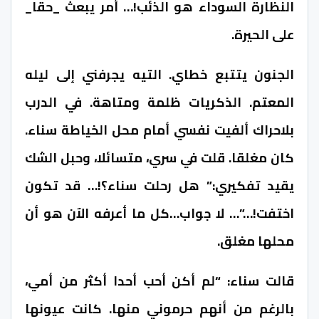
النظارة السوداء هو الذئب!… أمر يبعث _حقا_
على الحيرة.
الجنون يتتبع خطاي. التيه يجرفني إلى ليله
المعتم. الذكريات ظلمة ومتاهة. في الدرب
بلاحراك ألفيت نفسي أمام محل الخياطة سناء.
كان مغلقا. قلت في سري، متسائلا، وحبل الشك
يقيد تفكيري:” هل رحلت سناء؟!… قد تكون
اختفت!…”… لا جواب…كل ما أعرفه الآن هو أن
محلها مغلق.
قالت سناء: “لم أكن أحب أحدا أكثر من أمي،
بالرغم من أنهم حرموني منها. كانت عيونها