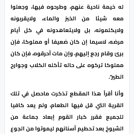
له خيمة ناحية عنهم، وطرحوه فيها، وجعلوا
معه شيئا من الخبز والماء، ولايقربونه
ولايكلمونه، بل ولايتعاهدونه في كل أيام
مرضه، لاسيما إن كان ضعيفا أو مملوكا، فإن
برئ وقام رجع إليهم، وإن مات أحرقوه، فإن كان
مملوكا تركوه على حاله تأكله الكلاب وجوارح
الطير”.
وأنا أقرأ هذا المقطع تذكرت ماحصل في تلك
القرية التي قل فيها الطعام، ولم يعد كافيا
للجميع فقرر كبار القوم إبعاد جماعة من
الشيوخ بعد تحطيم أسنانهم ليموتوا من الجوع