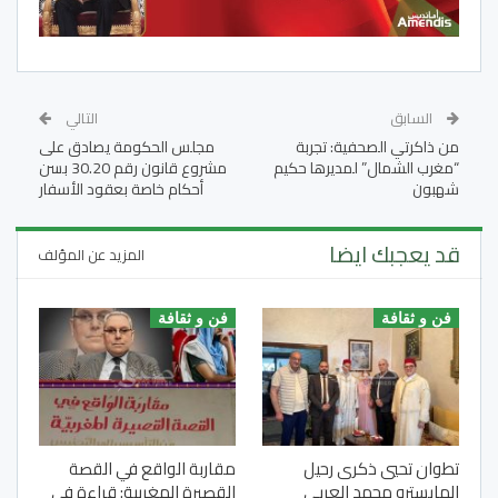
السابق
التالي
من ذاكرتي الصحفية: تجربة
مجلس الحكومة يصادق على
“مغرب الشمال” لمديرها حكيم
مشروع قانون رقم 30.20 بسن
شهبون
أحكام خاصة بعقود الأسفار
قد يعجبك ايضا
المزيد عن المؤلف
فن و ثقافة
فن و ثقافة
تطوان تحيي ذكرى رحيل
مقاربة الواقع في القصة
المايسترو محمد العربي
القصيرة المغربية: قراءة في