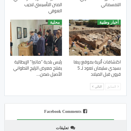
التمسماني
المتن التأسيسي لنجيب
العوفي
أخبار وطنية
محلية
اكتشافات أثرية بموقع ريغا
رئيس بلدية “ماتيرا” الإيطالية
بسيدي سليمان تعود لـ 5
يفتتح معرض الزليج التطواني
قرون قبل الميلاد
الأصيل ضمن…
السابق
التالي
Facebook Comments
تعليقات