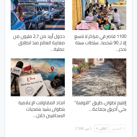
1100 قاصر في مراكز لا تتسع
دخول أزيد من 2,7 مليون من
إلا لـ 90 شخصا.. سلطات سبتة
مغاربة العالم منذ انطلاق
تحذر…
عملية…
إقليم تطوان..طريق “التوفنة”
اتحاد المقاولات الإعلامية
بحي أحريق بجماعة…
بتطوان يشيد بتضحيات
الصحافيين خلال…
السابق
التالي
1 من 2٬200