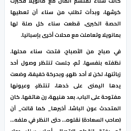
كانت سناء تقتسم المال مع مانويلا فكبرت
كرشها، وبدأت تطلب من سناء أن تعطيها
الحصة الكبرى. قطعت سناء كل صلة لها
بمانويلا وتعاملت مع محلات أخرى بإسبانيا.
في صباح من الأصباح، فتحت سناء محلها.
نظفته بنفسها. ثم، جلست تنتظر وصول أحد
زبائنها، لكن لا أحد ظهر، وبحركة خفيفة، وضعت
يدها اليمنى على خدها، تنتظر، وعيونها
مفتوحة على الباب. بعد هنيهة، رن هاتفها. كان
المتحدث عون الباشا. أخبرها_ كما قالت_ أن
(صاحب السعادة) نقلوه… حتى النظر في ملفه…