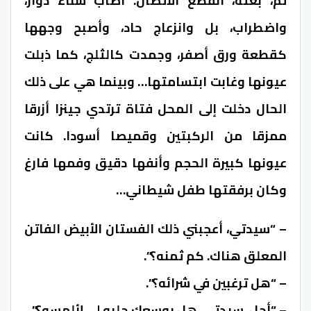
ثم، بغتة، انقطع الاتصال. أصاب سناء دوار،
واضطراب، بل وانزعاج حاد، وأصبح وجهها
كقطعة ورق أصفر، وجمدت كالثلج، كما ذبلت
عيونها وغابت ابتسامتها… وبينما هي على ذلك
الحال دخلت إلى المحل فتاة ترتدي جينزا أزرقا
ممزقا من الركبتين وقميصا أسودا. كانت
عيونها كبيرة الحجم وأنفها دقيق وفمها فارغ
وكان برفقتها طفل شيطاني…
– “سيدتي، أعجبني ذلك الفستان الأبيض الفاتن
المعلق هناك. كم ثمنه؟”.
– “هل ترغبين في شرائه؟”.
– “أجل، سيدتي. هل بوسعك جلبه لي لألمسه؟”.