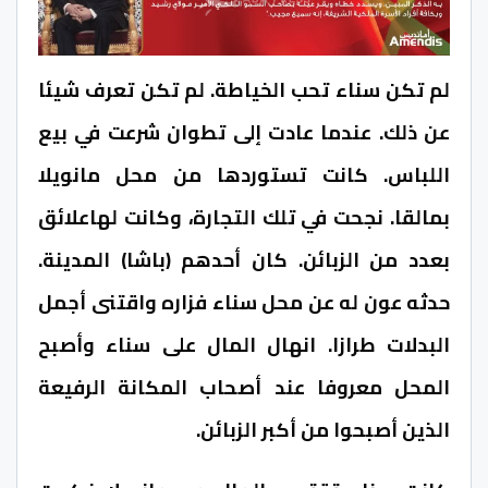
لم تكن سناء تحب الخياطة. لم تكن تعرف شيئا
عن ذلك. عندما عادت إلى تطوان شرعت في بيع
اللباس. كانت تستوردها من محل مانويلا
بمالقا. نجحت في تلك التجارة، وكانت لهاعلائق
بعدد من الزبائن. كان أحدهم (باشا) المدينة.
حدثه عون له عن محل سناء فزاره واقتنى أجمل
البدلات طرازا. انهال المال على سناء وأصبح
المحل معروفا عند أصحاب المكانة الرفيعة
الذين أصبحوا من أكبر الزبائن.