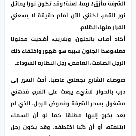
الشرفة مأزق!. ربما، لعنة! وقد تكون نورا يماثل
نور القمر، لكنني الآن أمام حقيقة لا يسعني
الفرار منها: الظلام.
أكاد أصاب بالجنون، وبلاريب، أضحيت مجنونا
فعلا،وهذا الجنون سببه هو ظهور واختفاء ذلك
الرجل الصامت، الغامض، رجل النظارة السوداء.
ضوضاء الشارع تجعلني غاضبا. أحث السير إلى
درب بالحوار. لاشيء يبعث على الفرح، فذهني
مشغول بسحر الشرفة وغموض الرجل، الذي لم
يعد يخرج إليها مطلقا كما لو أن السماء
ابتلعته، أو أن ذئبا اختطفه. وقد يكون رجل