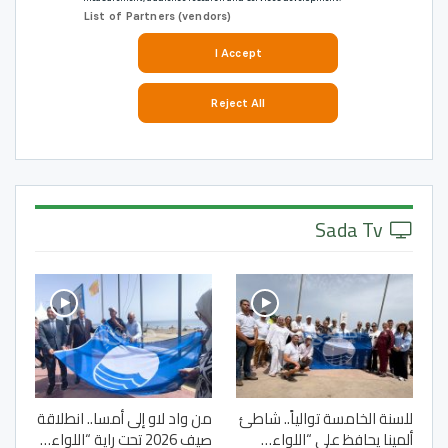
Sada Tv
للسنة الخامسة توالياً.. شاطئ
من واد لاو إلى أمسا.. انطلاقة
ألمينا يحافظ على “اللواء…
صيف 2026 تحت راية “اللواء…