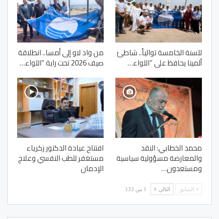
للسنة الخامسة توالياً.. شاطئ
من واد لاو إلى أمسا.. انطلاقة
ألمينا يحافظ على “اللواء…
صيف 2026 تحت راية “اللواء…
محمد الخطابي: النقد
افتتاح عيادة الدكتور زكرياء
والمعارضة مسؤولية سياسية
مستغفر للطب النفسي وعلاج
ومستعدون…
الإدمان
السابق
التالي
1 من 133