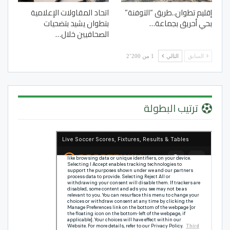
إقليم تطوان..طريق “التوفنة”
اتحاد المقاولات الإعلامية
بحي أحريق بجماعة…
بتطوان يشيد بتضحيات
الصحافيين خلال…
السابق
التالي
1 من 2٬200
ترتيب البطولة