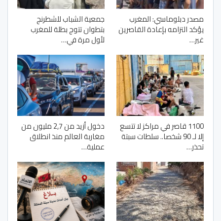
مصدر دبلوماسي: المغرب
جمعية الشباب للشطرنج
يؤكد التزامه بإعادة القاصرين
بتطوان تتوج بطلة للمغرب
غير…
لأول مرة في…
1100 قاصر في مراكز لا تتسع
دخول أزيد من 2,7 مليون من
إلا لـ 90 شخصا.. سلطات سبتة
مغاربة العالم منذ انطلاق
تحذر…
عملية…