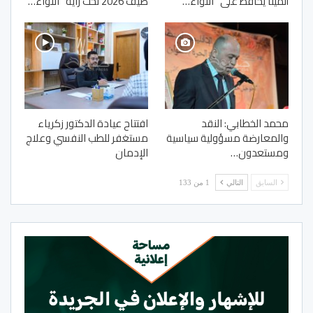
ألمينا يحافظ على “اللواء…
صيف 2026 تحت راية “اللواء…
محمد الخطابي: النقد
افتتاح عيادة الدكتور زكرياء
والمعارضة مسؤولية سياسية
مستغفر للطب النفسي وعلاج
ومستعدون…
الإدمان
السابق
التالي
1 من 133