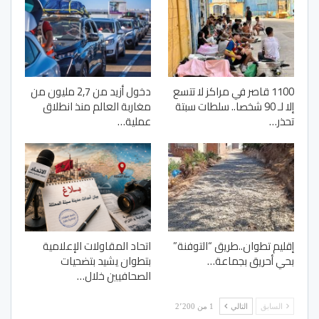
1100 قاصر في مراكز لا تتسع
دخول أزيد من 2,7 مليون من
إلا لـ 90 شخصا.. سلطات سبتة
مغاربة العالم منذ انطلاق
تحذر…
عملية…
إقليم تطوان..طريق “التوفنة”
اتحاد المقاولات الإعلامية
بحي أحريق بجماعة…
بتطوان يشيد بتضحيات
الصحافيين خلال…
السابق
التالي
1 من 2٬200