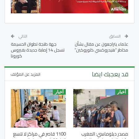
السابق
التالي
علماء يتراجعون عن مقال بشأن
جهة طنجة تطوان الحسيمة
مخاطر “هيدروكسي كلوروكين”
تسجل 14 إصابة جديدة بفيروس
كورونا
قد يعجبك ايضا
المزيد عن المؤلف
أخبار
أخبار
مصدر دبلوماسي: المغرب
1100 قاصر في مراكز لا تتسع