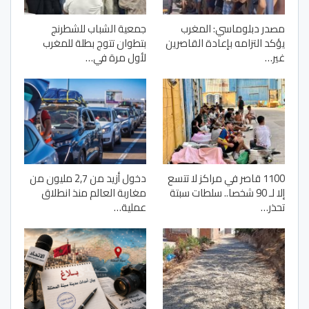
مصدر دبلوماسي: المغرب
جمعية الشباب للشطرنج
يؤكد التزامه بإعادة القاصرين
بتطوان تتوج بطلة للمغرب
غير…
لأول مرة في…
1100 قاصر في مراكز لا تتسع
دخول أزيد من 2,7 مليون من
إلا لـ 90 شخصا.. سلطات سبتة
مغاربة العالم منذ انطلاق
تحذر…
عملية…