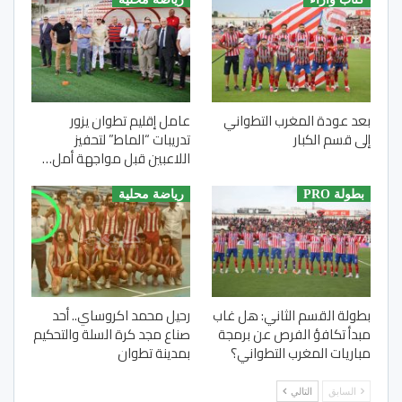
بعد عودة المغرب التطواني
عامل إقليم تطوان يزور
إلى قسم الكبار
تدريبات “الماط” لتحفيز
اللاعبين قبل مواجهة أمل…
بطولة PRO
رياضة محلية
بطولة القسم الثاني: هل غاب
رحيل محمد اكروساي.. أحد
مبدأ تكافؤ الفرص عن برمجة
صناع مجد كرة السلة والتحكيم
مباريات المغرب التطواني؟
بمدينة تطوان
السابق
التالي