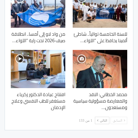
للسنة الخامسة توالياً.. شاطئ
من واد لاو إلى أمسا.. انطلاقة
ألمينا يحافظ على “اللواء…
صيف 2026 تحت راية “اللواء…
محمد الخطابي: النقد
افتتاح عيادة الدكتور زكرياء
والمعارضة مسؤولية سياسية
مستغفر للطب النفسي وعلاج
ومستعدون…
الإدمان
السابق
التالي
1 من 133