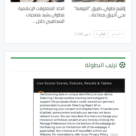
إقليم تطوان..طريق “التوفنة”
اتحاد المقاولات الإعلامية
بحي أحريق بجماعة…
بتطوان يشيد بتضحيات
الصحافيين خلال…
السابق
التالي
1 من 2٬200
ترتيب البطولة