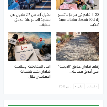
1100 قاصر في مراكز لا تتسع
دخول أزيد من 2,7 مليون من
إلا لـ 90 شخصا.. سلطات سبتة
مغاربة العالم منذ انطلاق
تحذر…
عملية…
إقليم تطوان..طريق “التوفنة”
اتحاد المقاولات الإعلامية
بحي أحريق بجماعة…
بتطوان يشيد بتضحيات
الصحافيين خلال…
السابق
التالي
1 من 2٬200