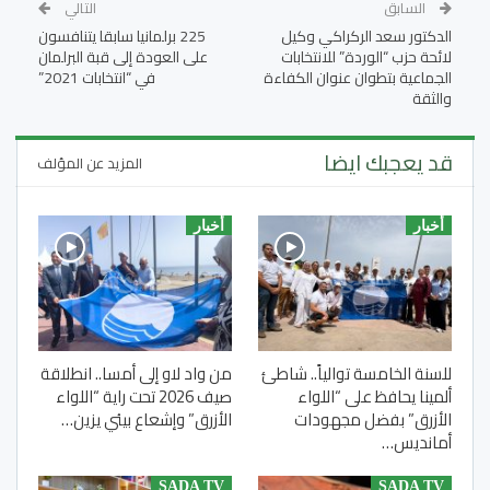
السابق
التالي
الدكتور سعد الركراكي وكيل
225 برلمانيا سابقا يتنافسون
لائحة حزب “الوردة” للانتخابات
على العودة إلى قبة البرلمان
الجماعية بتطوان عنوان الكفاءة
في “انتخابات 2021”
والثقة
قد يعجبك ايضا
المزيد عن المؤلف
أخبار
أخبار
للسنة الخامسة توالياً.. شاطئ
من واد لاو إلى أمسا.. انطلاقة
ألمينا يحافظ على “اللواء
صيف 2026 تحت راية “اللواء
الأزرق” بفضل مجهودات
الأزرق” وإشعاع بيئي يزين…
أمانديس…
SADA TV
SADA TV