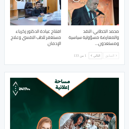
محمد الخطابي: النقد
افتتاح عيادة الدكتور زكرياء
والمعارضة مسؤولية سياسية
مستغفر للطب النفسي وعلاج
ومستعدون…
الإدمان
السابق
التالي
1 من 133