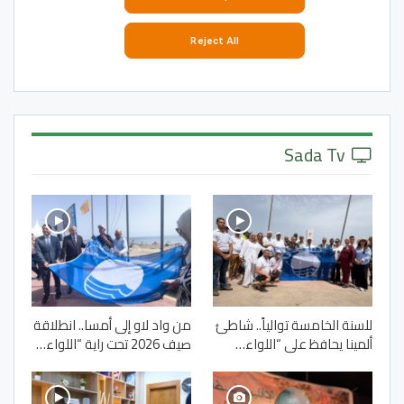
Sada Tv
للسنة الخامسة توالياً.. شاطئ
من واد لاو إلى أمسا.. انطلاقة
ألمينا يحافظ على “اللواء…
صيف 2026 تحت راية “اللواء…