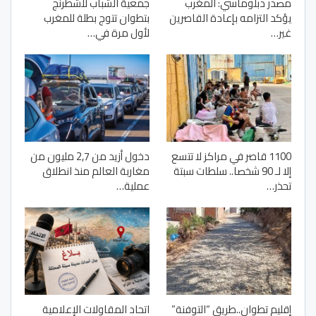
مصدر دبلوماسي: المغرب
جمعية الشباب للشطرنج
يؤكد التزامه بإعادة القاصرين
بتطوان تتوج بطلة للمغرب
غير…
لأول مرة في…
1100 قاصر في مراكز لا تتسع
دخول أزيد من 2,7 مليون من
إلا لـ 90 شخصا.. سلطات سبتة
مغاربة العالم منذ انطلاق
تحذر…
عملية…
إقليم تطوان..طريق “التوفنة”
اتحاد المقاولات الإعلامية