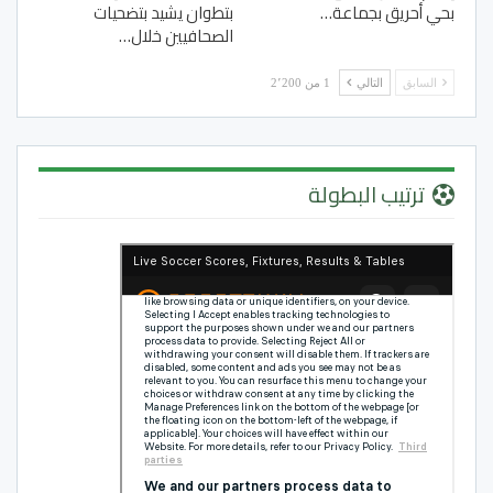
بحي أحريق بجماعة…
بتطوان يشيد بتضحيات
الصحافيين خلال…
السابق
التالي
1 من 2٬200
ترتيب البطولة