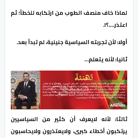
لماذا خاف منصف الطوب من ارتكابه للخطأ؛ ثم
اعتذر….؟!.
أولا: لأن تجربته السياسية جنينية، لم تبدأ بعد.
ثانيا: لأنه يتعلم…
ثالثا: لأنه لايعرف أن كثير من السياسيين
يرتكبون أخطاء كبرى، ولايعتذرون ولايحاسبون