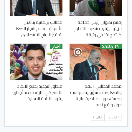
إقليم تطوان:رئيس جماعة
مطالب برلمانية بتأهيل
الزيتون يُقيد منصبه الانتدابي
الأسواق ودعم التجار الصغار
كـ “مهنة” في وثيقة…
لتحفيز الرواج الاقتصادي
SADA TV
أخبار
محمد الخطابي: النقد
منطق التجديد يطبع الاتحاد
والمعارضة مسؤولية سياسية
الاشتراكي بتازة: محمد أجطيو
ومستعدون لمناظرة علنية
يقود اللائحة المحلية
حول واقع تدبير…
السابق
التالي