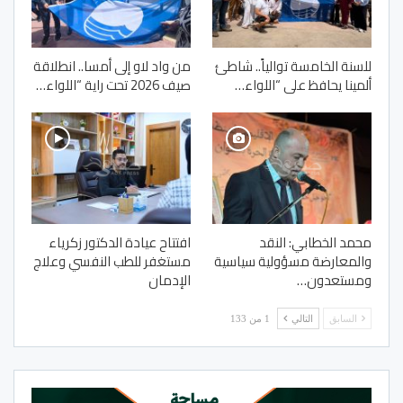
للسنة الخامسة توالياً.. شاطئ
من واد لاو إلى أمسا.. انطلاقة
ألمينا يحافظ على “اللواء…
صيف 2026 تحت راية “اللواء…
محمد الخطابي: النقد
افتتاح عيادة الدكتور زكرياء
والمعارضة مسؤولية سياسية
مستغفر للطب النفسي وعلاج
ومستعدون…
الإدمان
السابق
التالي
1 من 133