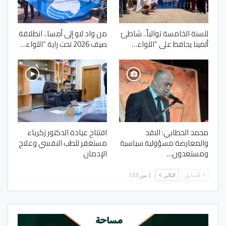
للسنة الخامسة توالياً.. شاطئ
من واد لاو إلى أمسا.. انطلاقة
ألمينا يحافظ على “اللواء…
صيف 2026 تحت راية “اللواء…
محمد الخطابي: النقد
افتتاح عيادة الدكتور زكرياء
والمعارضة مسؤولية سياسية
مستغفر للطب النفسي وعلاج
ومستعدون…
الإدمان
السابق
التالي
1 من 133