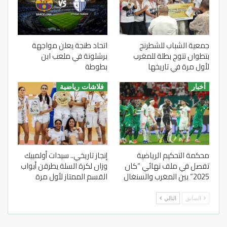
جمعية الشباب للشطرنج
اتحاد طنجة يعلن مواجهة
بتطوان تتوج بطلة للمغرب
برشلونة في ملعب ابن
لأول مرة في تاريخها
بطوطة
أخبار
فلاشات رياضية
محكمة التحكيم الرياضية
إنجاز تاريخي.. سيدات أولمبيك
تفصل في ملف نهائي “كان
وزان لكرة السلة يطرقن أبواب
2025” بين المغرب والسنغال
القسم الممتاز لأول مرة
السابق
التالي