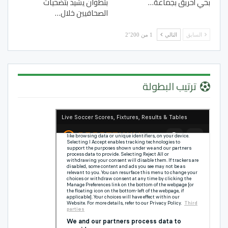
بحي أحريق بجماعة…
بتطوان يشيد بتضحيات
الصحافيين خلال…
السابق
التالي
1 من 2٬200
ترتيب البطولة