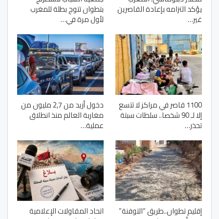
يؤكد التزامه بإعادة القاصرين
بتطوان تتوج بطلة للمغرب
غير…
لأول مرة في…
1100 قاصر في مراكز لا تتسع
دخول أزيد من 2,7 مليون من
إلا لـ 90 شخصا.. سلطات سبتة
مغاربة العالم منذ انطلاق
تحذر…
عملية…
إقليم تطوان..طريق “التوفنة”
اتحاد المقاولات الإعلامية