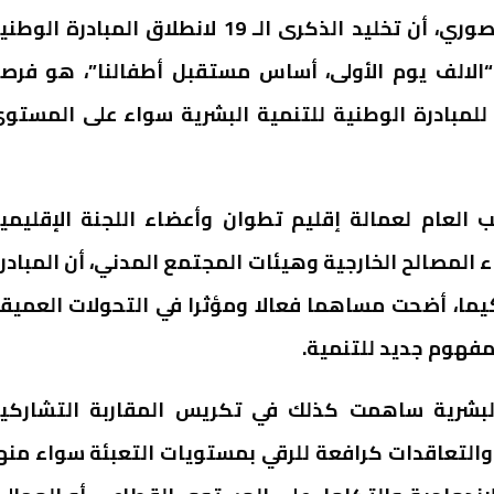
بالمناسبة، أكد عامل إقليم تطوان، عبد الرزاق المنصوري، أن تخليد الذكرى الـ 19 لانطلاق المبادرة ال
“الالف يوم الأولى، أساس مستقبل أطفالنا”، هو فرص
 للمبادرة الوطنية للتنمية البشرية سواء على المستو
العام لعمالة إقليم تطوان وأعضاء اللجنة الإقليمي
ء المصالح الخارجية وهيئات المجتمع المدني، أن المبادر
حكيما، أضحت مساهما فعالا ومؤثرا في التحولات العميق
 مفهوم جديد للتنمية.
 البشرية ساهمت كذلك في تكريس المقاربة التشاركي
والتعاقدات كرافعة للرقي بمستويات التعبئة سواء منه