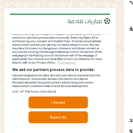
،
مباريات قادمة
ة
د
 للتنمية البشرية 1081 مشروعا، منها 538