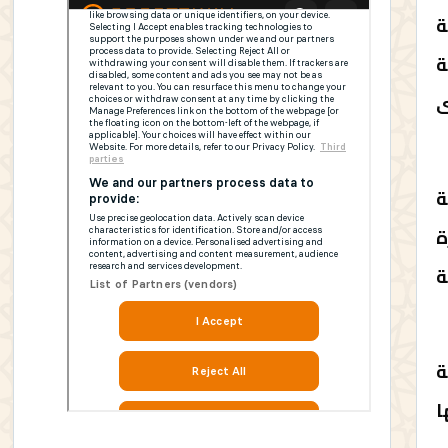
وطنية
ة
ى
ة
ة
ة
ة
ا