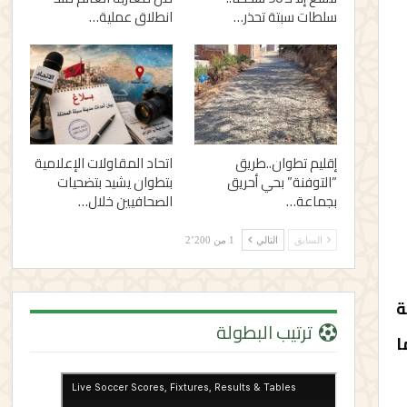
سلطات سبتة تحذر…
انطلاق عملية…
إقليم تطوان..طريق
اتحاد المقاولات الإعلامية
“التوفنة” بحي أحريق
بتطوان يشيد بتضحيات
بجماعة…
الصحافيين خلال…
السابق
التالي
1 من 2٬200
ة
ترتيب البطولة
ا