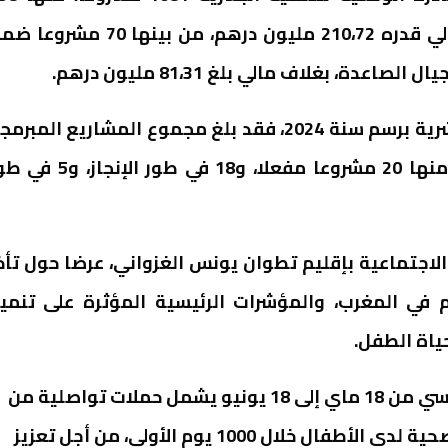
مشروعا خلال المرحلة الثالثة (2019-2023) بغلاف مالي قدره 210،72 مليون درهم، من بينها 70 
دة، بغلاف مالي بلغ 81،31 مليون درهم.
وبخصوص برنامج عمل المبادرة الوطنية للتنمية البشرية برسم سنة 2024، فقد بلغ مجموع المشاريع المب
43 مشروعا بكلفة مالية بلغت 32،86 مليون درهم، منها 20 مشروعا مفعلا، و18 في طور ال
اجتماعية بإقليم تطوان يونس الغزواني، عرضا حول تأخ
م في المغرب، والمؤشرات الرئيسية المؤثرة على تنمي
حياة الطفل.
وجرى بهذه المناسبة الإعلان عن إطلاق برنامج تحسيسي من 18 ماي إلى 18 يونيو يشمل حملات تواصلية من
أجل التغيير الاجتماعي والسلوكي لتحسين الحالة الصحية لدى الأطفال خلال 1000 يوم الأولى، من أجل تعزيز