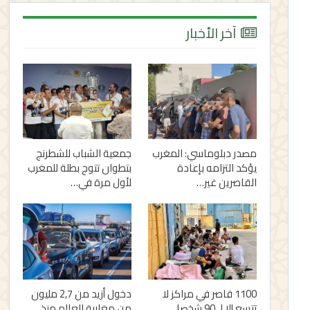
آخر الأخبار
مصدر دبلوماسي: المغرب
جمعية الشباب للشطرنج
يؤكد التزامه بإعادة
بتطوان تتوج بطلة للمغرب
القاصرين غير…
لأول مرة في…
1100 قاصر في مراكز لا
دخول أزيد من 2,7 مليون
تتسع إلا لـ 90 شخصا..
من مغاربة العالم منذ