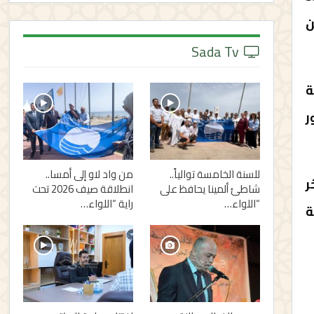
مشروعا ضمن
Sada Tv
رمجة
إنجاز، و5 في طور
للسنة الخامسة توالياً..
من واد لاو إلى أمسا..
ر
شاطئ ألمينا يحافظ على
انطلاقة صيف 2026 تحت
“اللواء…
راية “اللواء…
ة