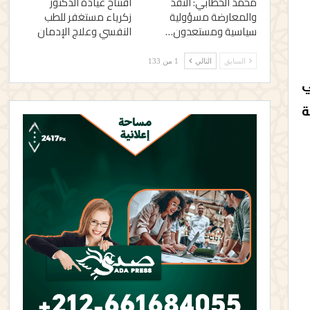
محمد الخطابي: النقد
افتتاح عيادة الدكتور
والمعارضة مسؤولية
زكرياء مستغفر للطب
سياسية ومستعدون…
النفسي وعلاج الإدمان
السابق
التالي
1 من 133
ي
ة