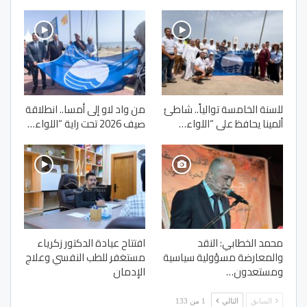
للسنة الخامسة توالياً.. شاطئ
من واد لاو إلى أمسا.. انطلاقة
ألمينا يحافظ على “اللواء…
صيف 2026 تحت راية “اللواء…
محمد الخطابي: النقد
افتتاح عيادة الدكتور زكرياء
والمعارضة مسؤولية سياسية
مستغفر للطب النفسي وعلاج
ومستعدون…
الإدمان
السابق
التالي
1 من 133