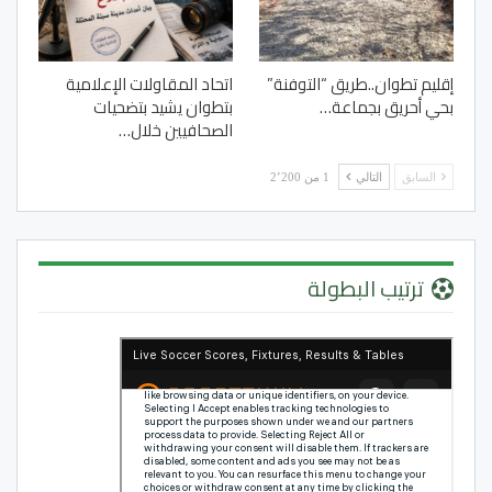
إقليم تطوان..طريق “التوفنة”
اتحاد المقاولات الإعلامية
بحي أحريق بجماعة…
بتطوان يشيد بتضحيات
الصحافيين خلال…
السابق
التالي
1 من 2٬200
ترتيب البطولة