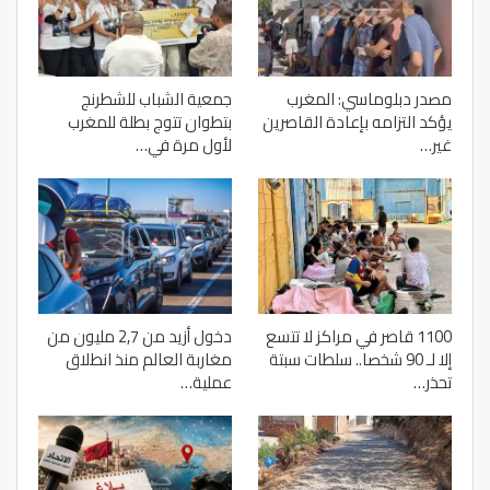
مصدر دبلوماسي: المغرب
جمعية الشباب للشطرنج
يؤكد التزامه بإعادة القاصرين
بتطوان تتوج بطلة للمغرب
غير…
لأول مرة في…
1100 قاصر في مراكز لا تتسع
دخول أزيد من 2,7 مليون من
إلا لـ 90 شخصا.. سلطات سبتة
مغاربة العالم منذ انطلاق
تحذر…
عملية…