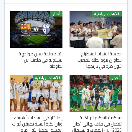
فلاشات رياضية
أخبار
جمعية الشباب للشطرنج
اتحاد طنجة يعلن مواجهة
بتطوان تتوج بطلة للمغرب
برشلونة في ملعب ابن
لأول مرة في تاريخها
بطوطة
أخبار
فلاشات رياضية
محكمة التحكيم الرياضية
إنجاز تاريخي.. سيدات أولمبيك
تفصل في ملف نهائي “كان
وزان لكرة السلة يطرقن أبواب
2025” بين المغرب والسنغال
القسم الممتاز لأول مرة