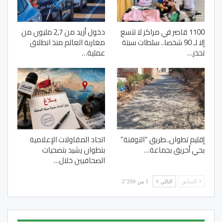
1100 قاصر في مراكز لا تتسع
دخول أزيد من 2,7 مليون من
إلا لـ 90 شخصا.. سلطات سبتة
مغاربة العالم منذ انطلاق
تحذر…
عملية…
إقليم تطوان..طريق “التوفنة”
اتحاد المقاولات الإعلامية
بحي أحريق بجماعة…
بتطوان يشيد بتضحيات
الصحافيين خلال…
السابق
التالي
1 من 2٬200