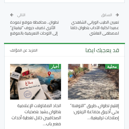
السابق
التالي
تعيين الطيب الوزاني الشاهدي
تطوان.. محافظة موقع تمودة
عميدا لكلية الآداب بتطوان خلفا
الأثري تضيف حروف “تيفيناغ”
لمصطفى الغاشي
إلى اللوحات التعريفية بالموقع
قد يعجبك ايضا
المزيد عن المؤلف
محلية
أخبار
إقليم تطوان..طريق “التوفنة”
اتحاد المقاولات الإعلامية
بحي أحريق بجماعة الزيتون:
بتطوان يشيد بتضحيات
إصلاحات ترقيعية…
الصحافيين خلال تغطية أحداث
معبر باب…