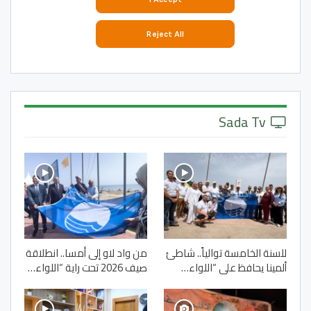
Sada Tv
للسنة الخامسة توالياً.. شاطئ
من واد لاو إلى أمسا.. انطلاقة
ألمينا يحافظ على “اللواء…
صيف 2026 تحت راية “اللواء…