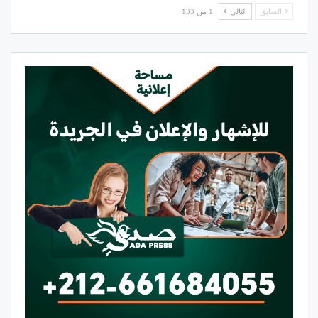
السابق
التالي
1 من 133