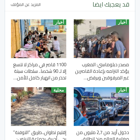
قد يعجبك ايضا
المزيد عن المؤلف
أخبار
أخبار
مصدر دبلوماسي: المغرب
1100 قاصر في مراكز لا تتسع
يؤكد التزامه بإعادة القاصرين
إلا لـ 90 شخصا.. سلطات سبتة
غير المرفوقين ويرفض…
تحذر من انهيار كامل للأمن…
أخبار
محلية
دخول أزيد من 2,7 مليون من
إقليم تطوان..طريق “التوفنة”
مغاربة العالم منذ انطلاق
بحي أحريق بجماعة الزيتون: