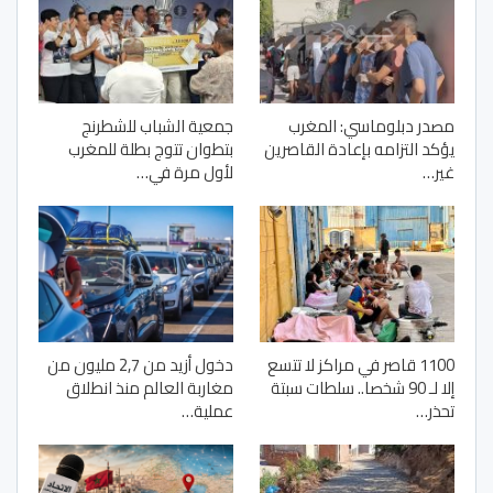
مصدر دبلوماسي: المغرب
جمعية الشباب للشطرنج
يؤكد التزامه بإعادة القاصرين
بتطوان تتوج بطلة للمغرب
غير…
لأول مرة في…
1100 قاصر في مراكز لا تتسع
دخول أزيد من 2,7 مليون من
إلا لـ 90 شخصا.. سلطات سبتة
مغاربة العالم منذ انطلاق
تحذر…
عملية…