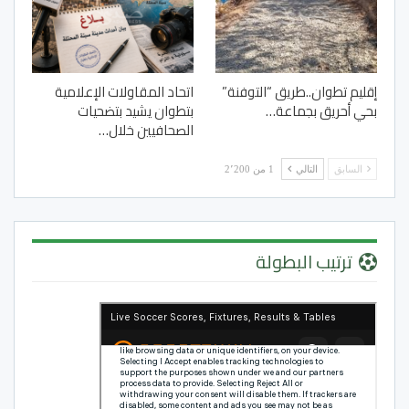
إقليم تطوان..طريق “التوفنة”
اتحاد المقاولات الإعلامية
بحي أحريق بجماعة…
بتطوان يشيد بتضحيات
الصحافيين خلال…
السابق
التالي
1 من 2٬200
ترتيب البطولة