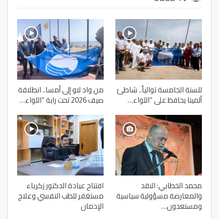
للسنة الخامسة توالياً.. شاطئ
من واد لاو إلى أمسا.. انطلاقة
ألمينا يحافظ على “اللواء…
صيف 2026 تحت راية “اللواء…
محمد الخطابي: النقد
افتتاح عيادة الدكتور زكرياء
والمعارضة مسؤولية سياسية
مستغفر للطب النفسي وعلاج
ومستعدون…
الإدمان