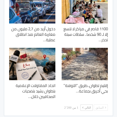
1100 قاصر في مراكز لا تتسع
دخول أزيد من 2,7 مليون من
إلا لـ 90 شخصا.. سلطات سبتة
مغاربة العالم منذ انطلاق
تحذر…
عملية…
إقليم تطوان..طريق “التوفنة”
اتحاد المقاولات الإعلامية
بحي أحريق بجماعة…
بتطوان يشيد بتضحيات
الصحافيين خلال…
السابق
التالي
1 من 2٬200