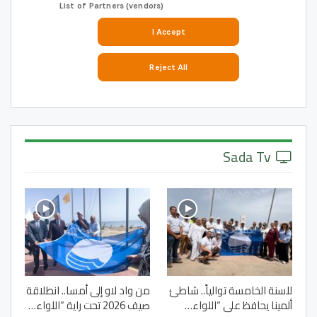
Sada Tv
للسنة الخامسة توالياً.. شاطئ
من واد لاو إلى أمسا.. انطلاقة
ألمينا يحافظ على “اللواء…
صيف 2026 تحت راية “اللواء…