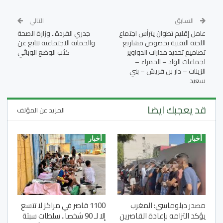
السابق
التالي
عامل إقليم تطوان يترأس اجتماع
جدري القردة.. وزارة الصحة
اللجنة التقنية بخصوص مشاريع
والحماية الاجتماعية تتابع عن
تصاميم تحديد مدارات الدواوير
كثب الوضع الوبائي
لجماعات الواد – الحمراء –
الزينات – دار بن قريش – بني
سعيد
قد يعجبك ايضا
المزيد عن المؤلف
أخبار
أخبار
مصدر دبلوماسي: المغرب
1100 قاصر في مراكز لا تتسع
يؤكد التزامه بإعادة القاصرين
إلا لـ 90 شخصا.. سلطات سبتة