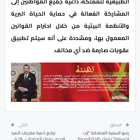
الطبيعية للمملكة، داعية جميع المواطنين إلى
المشاركة الفعالة في حماية الحياة البرية
والأنظمة البيئية من خلال احترام القوانين
المعمول بها، ومشددة على أنه سيتم تطبيق
عقوبات صارمة ضد أي مخالف.
السابق
التالي
رسو السفية العملاقة “آرت
تراجع كمية مفرغات الصيد
إكسبلورا” بميناء طنجة المدينة
البحري بميناء المضيق بـ 26 في