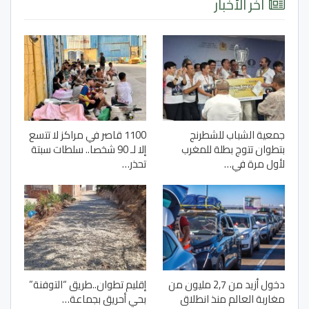
آخر الأخبار
جمعية الشباب للشطرنج
1100 قاصر في مراكز لا تتسع
بتطوان تتوج بطلة للمغرب
إلا لـ 90 شخصا.. سلطات سبتة
لأول مرة في…
تحذر…
دخول أزيد من 2,7 مليون من
إقليم تطوان..طريق “التوفنة”
مغاربة العالم منذ انطلاق
بحي أحريق بجماعة…