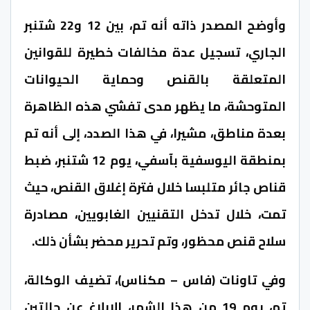
وأوضح المصدر ذاته أنه تم، بين 12 و22 شتنبر
الجاري، تسجيل عدة مخالفات خطيرة للقوانين
المتعلقة بالقنص وحماية الحيوانات
المتوحشة، ما يظهر مدى تفشي هذه الظاهرة
بعدة مناطق، مشيرا، في هذا الصدد، إلى أنه تم
بمنطقة اليوسفية بآسفي، يوم 12 شتنبر، ضبط
قناص جائر متلبسا خلال فترة إغلاق القنص، حيث
تمت، خلال تدخل التقنيين الغابويين، مصادرة
سلاح قنص محظور، وتم تحرير محضر بشأن ذلك.
وفي تاونات (فاس – مكناس)، تضيف الوكالة،
تم، يوم 19 من هذا الشهر، الإبلاغ عن حالتين