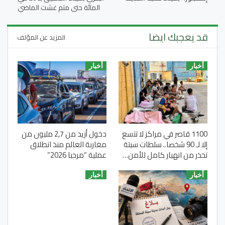
المائة حتى متم غشت الماضي
قد يعجبك ايضا
المزيد عن المؤلف
أخبار
أخبار
1100 قاصر في مراكز لا تتسع
دخول أزيد من 2,7 مليون من
إلا لـ 90 شخصا.. سلطات سبتة
مغاربة العالم منذ انطلاق
تحذر من انهيار كامل للأمن…
عملية “مرحبا 2026”
أخبار
أخبار