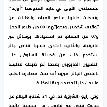
منفصلتين، الأولى في غابة المتوسط “أورغا”،
وتمكنت خلالها عناصر المياه والغابات من
توقيف شخصين وبحوزتهما 09 من طيور الحجل
و07 من الحمام، تم اصطيادها بوسائل غير
قانونية، والثانية اعتدى خلالها قناص جائر
يستخدم كلب من فصيلة السلوقي على
التقنيين الغابويين بعدما تم ضبطه متلبسا
بالقنص الجائر، مبرزة أنه تمت مصادرة الكلب
والبحث جارٍ لتحديد هوية المخالف.
وفي زايو (الشرق)، تم، في 21 شتنبر، الإبلاغ عن
حدوث قنص غير قانوني في محمية دائمة