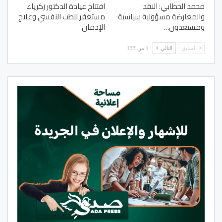
محمد الخطابي: النقد
افتتاح عيادة الدكتور زكرياء
والمعارضة مسؤولية سياسية
مستغفر للطب النفسي وعلاج
ومستعدون…
الإدمان
السابق
التالي
1 من 133