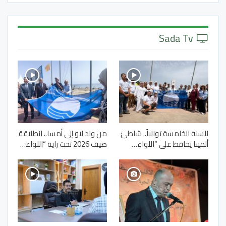
Sada Tv
للسنة الخامسة توالياً.. شاطئ
من واد لاو إلى أمسا.. انطلاقة
ألمينا يحافظ على “اللواء…
صيف 2026 تحت راية “اللواء…