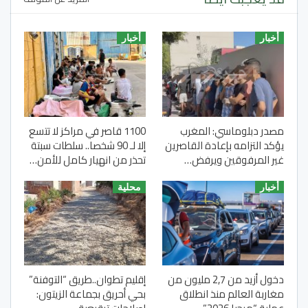
أخبار
أخبار
مصدر دبلوماسي: المغرب
1100 قاصر في مراكز لا تتسع
يؤكد التزامه بإعادة القاصرين
إلا لـ 90 شخصا.. سلطات سبتة
غير المرفوقين ويرفض…
تحذر من انهيار كامل للأمن…
أخبار
محلية
دخول أزيد من 2,7 مليون من
إقليم تطوان..طريق “التوفنة”
مغاربة العالم منذ انطلاق
بحي أحريق بجماعة الزيتون: