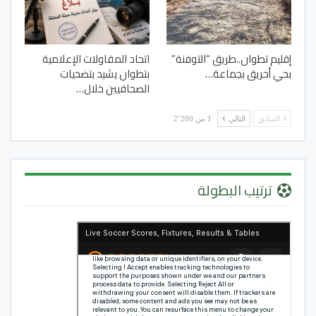
إقليم تطوان..طريق “التوفنة”
اتحاد المقاولات الإعلامية
بحي أحريق بجماعة…
بتطوان يشيد بتضحيات
الصحافيين خلال…
السابق
التالي
1 من 2٬200
ترتيب البطولة