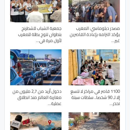
مصدر دبلوماسي: المغرب
جمعية الشباب للشطرنج
يؤكد التزامه بإعادة القاصرين
بتطوان تتوج بطلة للمغرب
غير…
لأول مرة في…
1100 قاصر في مراكز لا تتسع
دخول أزيد من 2,7 مليون من
إلا لـ 90 شخصا.. سلطات سبتة
مغاربة العالم منذ انطلاق
تحذر…
عملية…