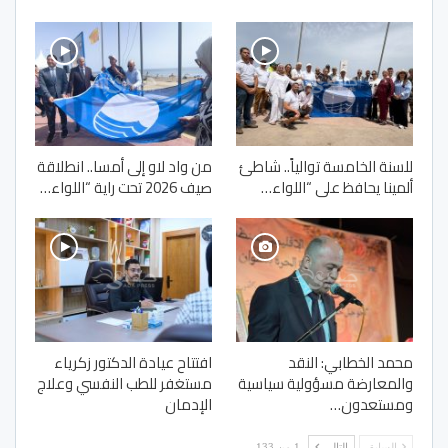
للسنة الخامسة توالياً.. شاطئ
من واد لاو إلى أمسا.. انطلاقة
ألمينا يحافظ على “اللواء…
صيف 2026 تحت راية “اللواء…
محمد الخطابي: النقد
افتتاح عيادة الدكتور زكرياء
والمعارضة مسؤولية سياسية
مستغفر للطب النفسي وعلاج
ومستعدون…
الإدمان
السابق
التالي
1 من 133