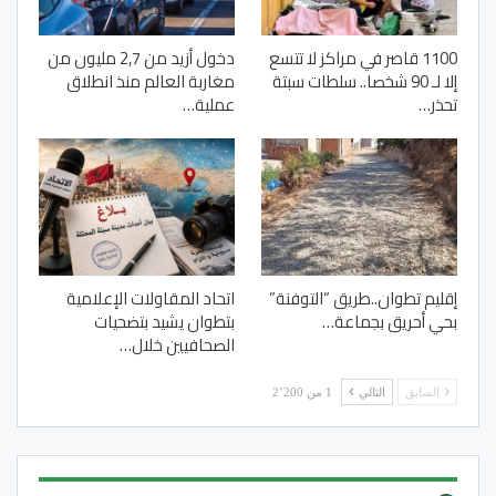
1100 قاصر في مراكز لا تتسع
دخول أزيد من 2,7 مليون من
إلا لـ 90 شخصا.. سلطات سبتة
مغاربة العالم منذ انطلاق
تحذر…
عملية…
إقليم تطوان..طريق “التوفنة”
اتحاد المقاولات الإعلامية
بحي أحريق بجماعة…
بتطوان يشيد بتضحيات
الصحافيين خلال…
السابق
التالي
1 من 2٬200