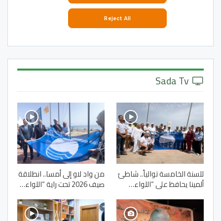
Sada Tv
للسنة الخامسة توالياً.. شاطئ
من واد لاو إلى أمسا.. انطلاقة
ألمينا يحافظ على “اللواء…
صيف 2026 تحت راية “اللواء…