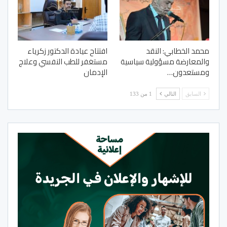
محمد الخطابي: النقد
افتتاح عيادة الدكتور زكرياء
والمعارضة مسؤولية سياسية
مستغفر للطب النفسي وعلاج
ومستعدون…
الإدمان
السابق
التالي
1 من 133