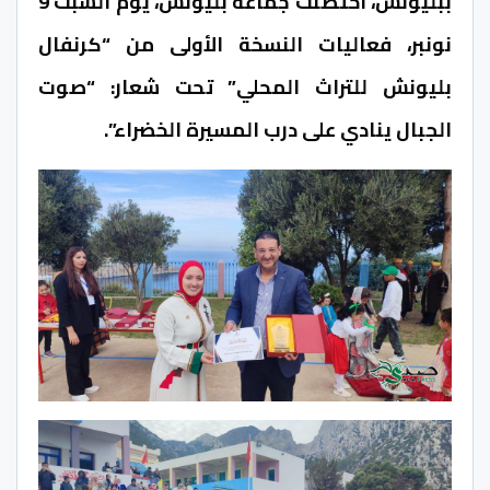
ببليونش، احتضنت جماعة بليونش، يوم السبت 9
نونبر، فعاليات النسخة الأولى من “كرنفال
بليونش للتراث المحلي” تحت شعار: “صوت
الجبال ينادي على درب المسيرة الخضراء”.