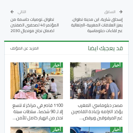
السابق
التالي
إسحاق شارية، ابن مدينة تطوان،
تطوان..توصيات حاسمة من
يعزز العلاقات المغربية-البرتغالية
المؤتمر 40 لصحفيي الضفتين
عبر لقاءات دبلوماسية
لضمان نجاح مونديال 2030
قد يعجبك ايضا
المزيد عن المؤلف
أخبار
أخبار
مصدر دبلوماسي: المغرب
1100 قاصر في مراكز لا تتسع
يؤكد التزامه بإعادة القاصرين
إلا لـ 90 شخصا.. سلطات سبتة
غير المرفوقين ويرفض…
تحذر من انهيار كامل للأمن…
أخبار
أخبار