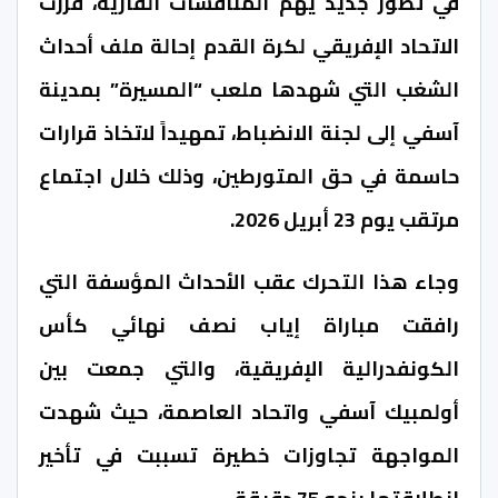
في تطور جديد يهم المنافسات القارية، قررت
الاتحاد الإفريقي لكرة القدم
إحالة ملف أحداث
الشغب التي شهدها ملعب “المسيرة” بمدينة
آسفي
إلى لجنة الانضباط، تمهيداً لاتخاذ قرارات
حاسمة في حق المتورطين، وذلك خلال اجتماع
مرتقب يوم 23 أبريل 2026.
وجاء هذا التحرك عقب الأحداث المؤسفة التي
رافقت مباراة إياب نصف نهائي
كأس
الكونفدرالية الإفريقية
، والتي جمعت بين
أولمبيك آسفي
و
اتحاد العاصمة
، حيث شهدت
المواجهة تجاوزات خطيرة تسببت في تأخير