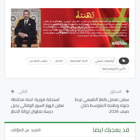
أولمبيك آسفي
اتحاد العاصمة
الكاف
شغب الملاعب
كأس الكونفدرالية
السابق
التالي
سفن تعمل بالغاز الطبيعي تربط
استجابة فورية: لجنة مختلطة
جنوة وطنجة المتوسط خلال
تعاين انهيار السور الوقائي بجبل
صيف 2026
درسة بتطوان لإزالة الخطر
قد يعجبك ايضا
المزيد عن المؤلف