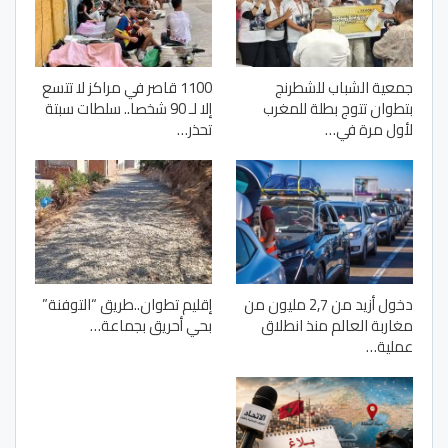
جمعية الشباب للشطرنج
1100 قاصر في مراكز لا تتسع
بتطوان تتوج بطلة للمغرب
إلا لـ 90 شخصا.. سلطات سبتة
لأول مرة في…
تحذر…
دخول أزيد من 2,7 مليون من
إقليم تطوان..طريق “التوفنة”
مغاربة العالم منذ انطلاق
بحي أحريق بجماعة…
عملية…