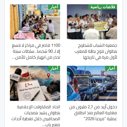
فلاشات رياضية
أخبار
جمعية الشباب للشطرنج
1100 قاصر في مراكز لا تتسع
بتطوان تتوج بطلة للمغرب
إلا لـ 90 شخصا.. سلطات سبتة
لأول مرة في تاريخها
تحذر من انهيار كامل للأمن…
أخبار
أخبار
دخول أزيد من 2,7 مليون من
اتحاد المقاولات الإعلامية
مغاربة العالم منذ انطلاق
بتطوان يشيد بتضحيات
عملية “مرحبا 2026”
الصحافيين خلال تغطية أحداث
معبر باب…