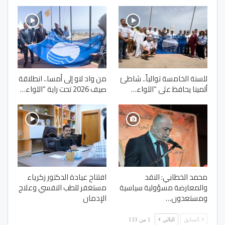
للسنة الخامسة توالياً.. شاطئ
من واد لاو إلى أمسا.. انطلاقة
ألمينا يحافظ على “اللواء…
صيف 2026 تحت راية “اللواء…
محمد الخطابي: النقد
افتتاح عيادة الدكتور زكرياء
والمعارضة مسؤولية سياسية
مستغفر للطب النفسي وعلاج
ومستعدون…
الإدمان
السابق
التالي
1 من 133