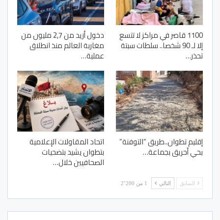
1100 قاصر في مراكز لا تتسع
دخول أزيد من 2,7 مليون من
إلا لـ 90 شخصا.. سلطات سبتة
مغاربة العالم منذ انطلاق
تحذر…
عملية…
إقليم تطوان..طريق “التوفنة”
اتحاد المقاولات الإعلامية
بحي أحريق بجماعة…
بتطوان يشيد بتضحيات
الصحافيين خلال…
السابق
التالي
1 من 2٬200