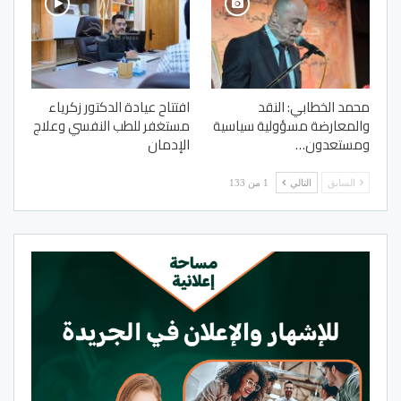
محمد الخطابي: النقد
افتتاح عيادة الدكتور زكرياء
والمعارضة مسؤولية سياسية
مستغفر للطب النفسي وعلاج
ومستعدون…
الإدمان
السابق
التالي
1 من 133