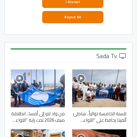
Sada Tv
للسنة الخامسة توالياً.. شاطئ
من واد لاو إلى أمسا.. انطلاقة
ألمينا يحافظ على “اللواء…
صيف 2026 تحت راية “اللواء…