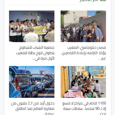
مصدر دبلوماسي: المغرب
جمعية الشباب للشطرنج
يؤكد التزامه بإعادة القاصرين
بتطوان تتوج بطلة للمغرب
غير…
لأول مرة في…
1100 قاصر في مراكز لا تتسع
دخول أزيد من 2,7 مليون من
إلا لـ 90 شخصا.. سلطات سبتة
مغاربة العالم منذ انطلاق
تحذر…
عملية…