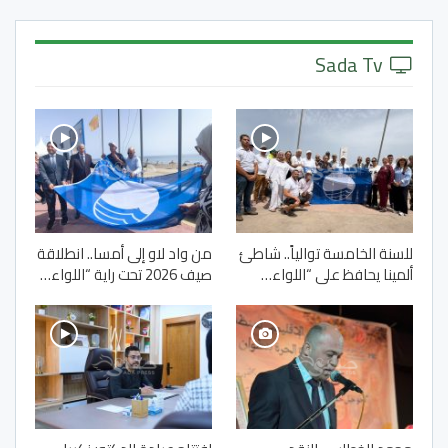
Sada Tv
للسنة الخامسة توالياً.. شاطئ
من واد لاو إلى أمسا.. انطلاقة
ألمينا يحافظ على “اللواء…
صيف 2026 تحت راية “اللواء…