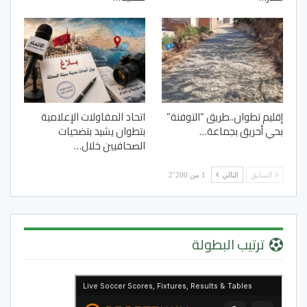
إقليم تطوان..طريق “التوفنة”
اتحاد المقاولات الإعلامية
بحي أحريق بجماعة…
بتطوان يشيد بتضحيات
الصحافيين خلال…
السابق
التالي
1 من 2٬200
ترتيب البطولة