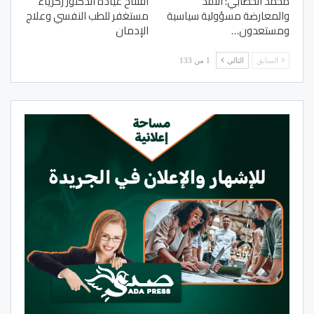
محمد الخطابي: النقد
افتتاح عيادة الدكتور زكرياء
والمعارضة مسؤولية سياسية
مستغفر للطب النفسي وعلاج
ومستعدون…
الإدمان
السابق
التالي
1 من 133