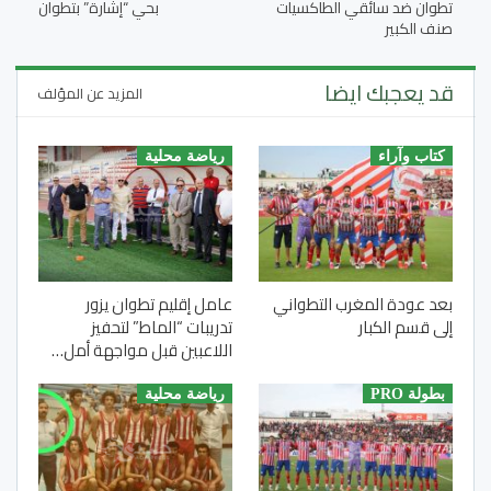
تطوان ضد سائقي الطاكسيات
بحي “إشارة” بتطوان
صنف الكبير
قد يعجبك ايضا
المزيد عن المؤلف
كتاب وآراء
رياضة محلية
بعد عودة المغرب التطواني
عامل إقليم تطوان يزور
إلى قسم الكبار
تدريبات “الماط” لتحفيز
اللاعبين قبل مواجهة أمل…
بطولة PRO
رياضة محلية