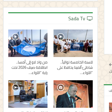
Sada Tv
للسنة الخامسة توالياً..
من واد لاو إلى أمسا..
شاطئ ألمينا يحافظ على
انطلاقة صيف 2026 تحت
يل
“اللواء…
راية “اللواء…
لف