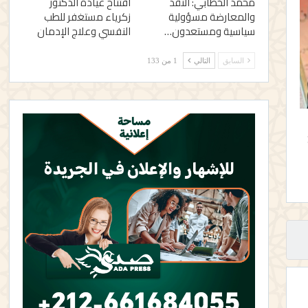
محمد الخطابي: النقد
افتتاح عيادة الدكتور
والمعارضة مسؤولية
زكرياء مستغفر للطب
سياسية ومستعدون…
النفسي وعلاج الإدمان
السابق
التالي
1 من 133