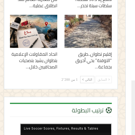
سلطات سبتة تحذر…
انطلاق عملية…
إقليم تطوان..طريق
اتحاد المقاولات الإعلامية
“التوفنة” بحي أحريق
بتطوان يشيد بتضحيات
بجماعة…
الصحافيين خلال…
السابق
التالي
1 من 2٬200
ترتيب البطولة