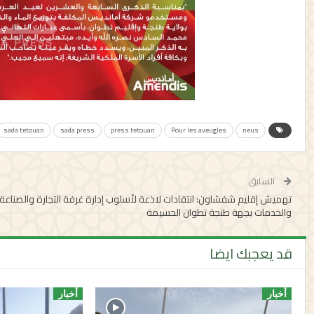
sada tetouan
sada press
press tetouan
Pour les aveugles
neus
السابق
تهميش إقليم شفشاون: انتقادات لاذعة لأسلوب إدارة غرفة التجارة والصناعة
والخدمات بجهة طنجة تطوان الحسيمة
قد يعجبك ايضا
أخبار
أخبار