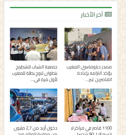
آخر الأخبار
مصدر دبلوماسي: المغرب
جمعية الشباب للشطرنج
يؤكد التزامه بإعادة
بتطوان تتوج بطلة للمغرب
القاصرين غير…
لأول مرة في…
1100 قاصر في مراكز لا
دخول أزيد من 2,7 مليون
تتسع إلا لـ 90 شخصا..
من مغاربة العالم منذ