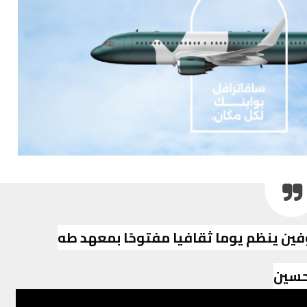
ين ينظم يوما ثقافيا مفتوحًا بمعهد طه
سين